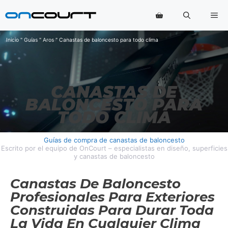
Saltar
Me
al
contenido
Inicio
"
Guías
"
Aros
"
Canastas de baloncesto para todo clima
CANASTAS DE
BALONCESTO PARA
TODO CLIMA
Guías de compra de canastas de baloncesto
Escrito por el equipo de OnCourt – especialistas en diseño, superficies
y canastas de baloncesto
Canastas De Baloncesto
Profesionales Para Exteriores
Construidas Para Durar Toda
La Vida En Cualquier Clima