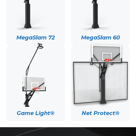
MegaSlam 72
MegaSlam 60
Game Light®
Net Protect®