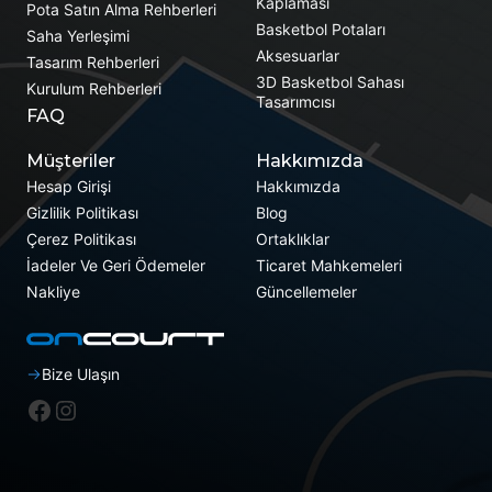
Kaplaması
Pota Satın Alma Rehberleri
Basketbol Potaları
Saha Yerleşimi
Aksesuarlar
Tasarım Rehberleri
3D Basketbol Sahası
Kurulum Rehberleri
Tasarımcısı
FAQ
Müşteriler
Hakkımızda
Hesap Girişi
Hakkımızda
Gizlilik Politikası
Blog
Çerez Politikası
Ortaklıklar
İadeler Ve Geri Ödemeler
Ticaret Mahkemeleri
Nakliye
Güncellemeler
Bize Ulaşın
Facebook
Instagram