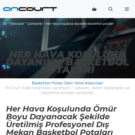
İçeriğe
Me
geç
Ev
"
Kılavuzlar
"
Çemberler
"
Her hava koşuluna dayanıklı basketbol potaları
HER HAVA KOŞULUNA
DAYANIKLI BASKETBOL
POTALARI
Basketbol Potası Satın Alma Kılavuzları
OnCourt Ekibi tarafından yazılmıştır – tasarım, zemin kaplamaları ve
basketbol potaları uzmanları
Her Hava Koşulunda Ömür
Boyu Dayanacak Şekilde
Üretilmiş Profesyonel Dış
Mekan Basketbol Potaları