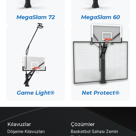
MegaSlam 72
MegaSlam 60
Game Light®
Net Protect®
Kılavuzlar
Çözümler
Döşeme Kılavuzları
Basketbol Sahası Zemin