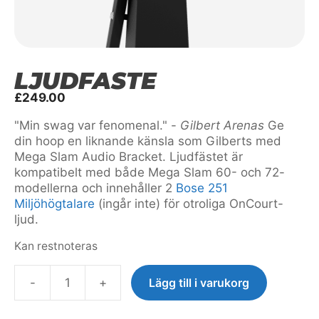
LJUDFÄSTE
£
249.00
"Min swag var fenomenal." -
Gilbert Arenas
Ge
din hoop en liknande känsla som Gilberts med
Mega Slam Audio Bracket. Ljudfästet är
kompatibelt med både Mega Slam 60- och 72-
modellerna och innehåller 2
Bose 251
Miljöhögtalare
(ingår inte) för otroliga OnCourt-
ljud.
Kan restnoteras
-
+
Lägg till i varukorg
Audio
Bracket