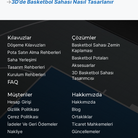
3D’de Basketbol Sahası Nasıl Tasarlanır
Kılavuzlar
Çözümler
Döşeme Kılavuzları
Basketbol Sahası Zemin
Kaplaması
Pota Satın Alma Rehberleri
Basketbol Potaları
Saha Yerleşimi
Aksesuarlar
Tasarım Rehberleri
3D Basketbol Sahası
Kurulum Rehberleri
Tasarımcısı
FAQ
Müşteriler
Hakkımızda
Hesap Girişi
Hakkımızda
Gizlilik Politikası
Blog
Çerez Politikası
Ortaklıklar
İadeler Ve Geri Ödemeler
Ticaret Mahkemeleri
Nakliye
Güncellemeler