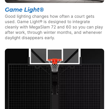
Game Light®
Good lighting changes how often a court gets
used. Game Light® is designed to integrate
cleanly with MegaSlam 72 and 60 so you can play
after work, through winter months, and whenever
daylight disappears early.