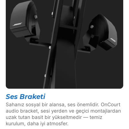
Ses Braketi
Sahanız sosyal bir alansa, ses önemlidir. OnCourt
audio bracket, sesi yerden ve geçici montajlardan
uzak tutan basit bir yükseltmedir — temiz
kurulum, daha iyi atmosfer.