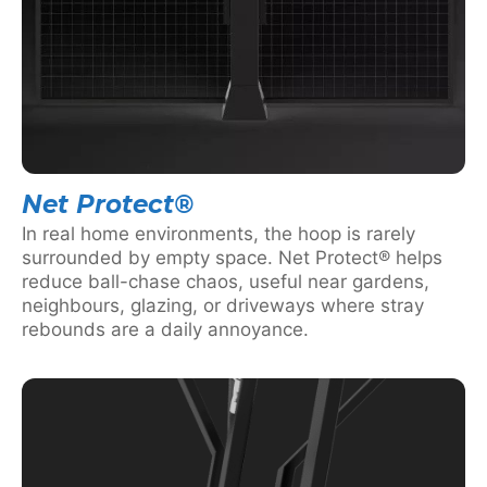
Net Protect®
In real home environments, the hoop is rarely
surrounded by empty space. Net Protect® helps
reduce ball-chase chaos, useful near gardens,
neighbours, glazing, or driveways where stray
rebounds are a daily annoyance.