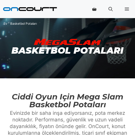
İçeriğe
Me
geç
Ev
"
Basketbol Potaları
BASKETBOL POTALARI
Ciddi Oyun Için Mega Slam
Basketbol Potaları
Evinizde bir saha inşa ediyorsanız, pota merkez
noktadır. Performans, güvenlik ve uzun vadeli
dayanıklılık, fiyatın önünde gelir. OnCourt, konut
kurulumlarına ölçeklendirilmiş, ticari sınıf ekipman