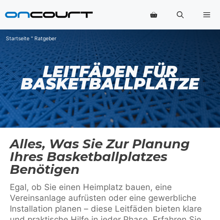
Zum
Me
Inhalt
springen
Startseite
"
Ratgeber
LEITFÄDEN FÜR
BASKETBALLPLÄTZE
Alles, Was Sie Zur Planung
Ihres Basketballplatzes
Benötigen
Egal, ob Sie einen Heimplatz bauen, eine
Vereinsanlage aufrüsten oder eine gewerbliche
Installation planen – diese Leitfäden bieten klare
und praktische Hilfe in jeder Phase. Erfahren Sie,