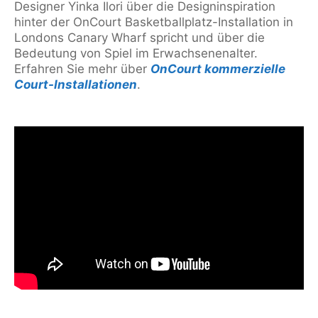
Designer Yinka Ilori über die Designinspiration
hinter der OnCourt Basketballplatz-Installation in
Londons Canary Wharf spricht und über die
Bedeutung von Spiel im Erwachsenenalter.
Erfahren Sie mehr über
OnCourt kommerzielle
Court-Installationen
.