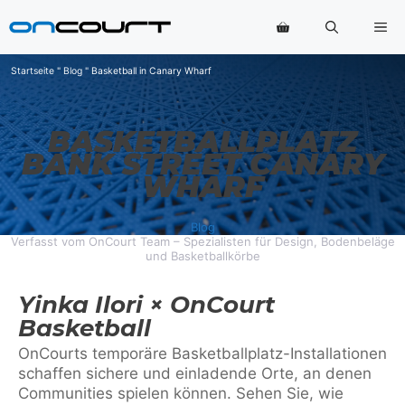
Zum
Me
Inhalt
springen
Startseite
"
Blog
"
Basketball in Canary Wharf
BASKETBALLPLATZ
BANK STREET CANARY
WHARF
Blog
Verfasst vom OnCourt Team – Spezialisten für Design, Bodenbeläge
und Basketballkörbe
Yinka Ilori × OnCourt
Basketball
OnCourts temporäre Basketballplatz-Installationen
schaffen sichere und einladende Orte, an denen
Communities spielen können. Sehen Sie, wie