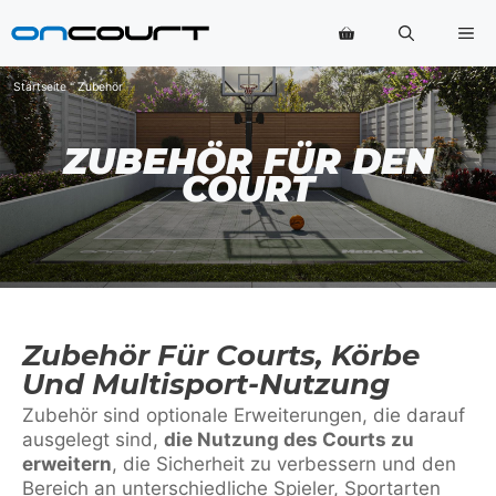
Zum
Me
Inhalt
springen
Startseite
"
Zubehör
ZUBEHÖR FÜR DEN
COURT
Zubehör Für Courts, Körbe
Und Multisport-Nutzung
Zubehör sind optionale Erweiterungen, die darauf
ausgelegt sind,
die Nutzung des Courts zu
erweitern
, die Sicherheit zu verbessern und den
Bereich an unterschiedliche Spieler, Sportarten