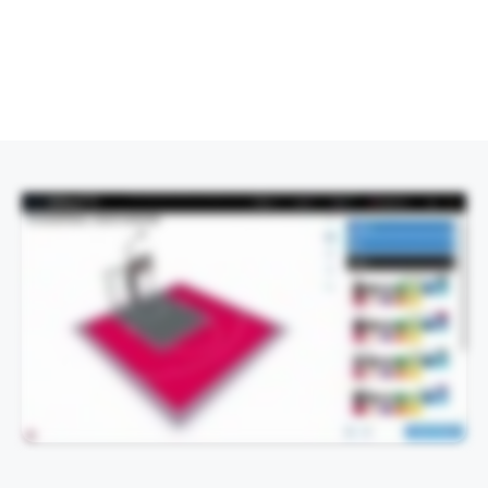
This video demonstrates the design process visually and does not contain spoken audio.