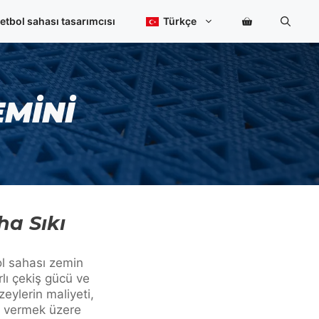
etbol sahası tasarımcısı
Türkçe
MINI
ha Sıkı
ol sahası zemin
rlı çekiş gücü ve
zeylerin maliyeti,
si vermek üzere