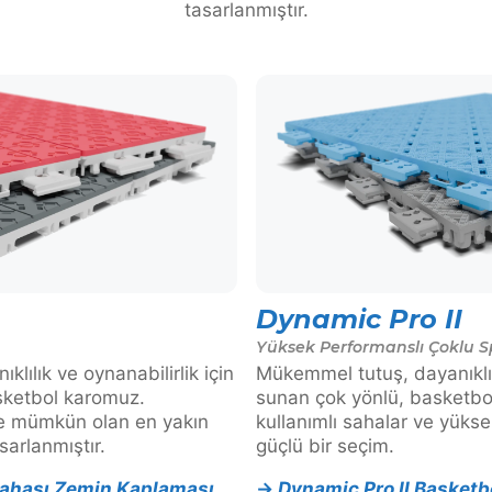
tasarlanmıştır.
Dynamic Pro II
Yüksek Performanslı Çoklu S
ılık ve oynanabilirlik için
Mükemmel tutuş, dayanıklıl
sketbol karomuz.
sunan çok yönlü, basketbol
ne mümkün olan en yakın
kullanımlı sahalar ve yükse
sarlanmıştır.
güçlü bir seçim.
Sahası Zemin Kaplaması
→
Dynamic Pro II Basketb