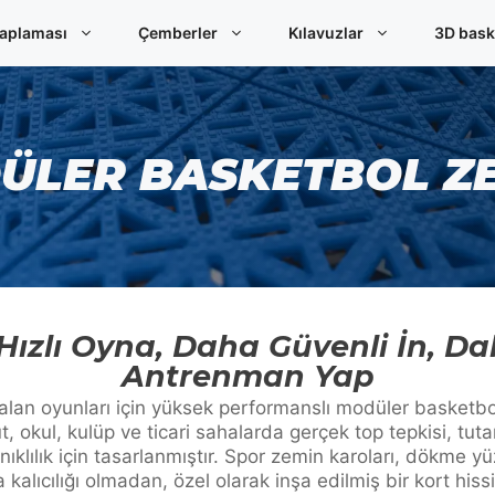
aplaması
Çemberler
Kılavuzlar
3D bask
ÜLER BASKETBOL ZE
ızlı Oyna, Daha Güvenli İn, Da
Antrenman Yap
 alan oyunları için yüksek performanslı modüler basketb
t, okul, kulüp ve ticari sahalarda gerçek top tepkisi, tuta
ıklılık için tasarlanmıştır. Spor zemin karoları, dökme yü
kalıcılığı olmadan, özel olarak inşa edilmiş bir kort his