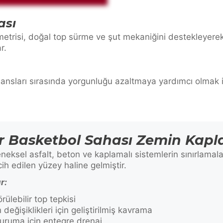
ası
trisi, doğal top sürme ve şut mekaniğini destekleyerek 
r.
eansları sırasında yorgunluğu azaltmaya yardımcı olmak iç
 Basketbol Sahası Zemin Kapl
eneksel asfalt, beton ve kaplamalı sistemlerin sınırlamal
cih edilen yüzey haline gelmiştir.
r:
lebilir top tepkisi
 değişiklikleri için geliştirilmiş kavrama
uruma için entegre drenaj