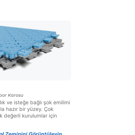
por Karosu
ık ve isteğe bağlı şok emilimi
a hazır bir yüzey. Çok
k değerli kurulumlar için
ol Zeminini Görüntüleyin