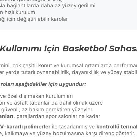
sla bağlantılarda daha az yüzey gerilimi
 hızlı kurulum
ı için değiştirilebilir karolar
 Kullanımı Için Basketbol Sahas
ini, çok çeşitli konut ve kurumsal ortamlarda performa
 yerde tutarlı oynanabilirlik, dayanıklılık ve yüzey stabil
oları aşağıdakiler için uygundur:
ve özel dış mekan kurulumları
on ve asfalt tabanlar da dahil olmak üzere
güvenli, az bakım gerektiren yüzeyler
anları
, garajlardan spor salonlarına kadar
V-kararlı polimerler
ile tasarlanmış ve
kontrollü term
ye, kalkmaya ve yüzey bozulmasına karşı direnç gösterir.