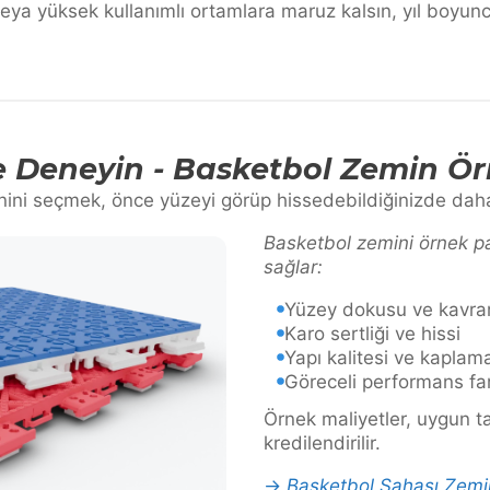
veya yüksek kullanımlı ortamlara maruz kalsın, yıl boyunc
Deneyin - Basketbol Zemin Örn
ini seçmek, önce yüzeyi görüp hissedebildiğinizde daha
Basketbol zemini örnek pa
sağlar:
Yüzey dokusu ve kavr
Karo sertliği ve hissi
Yapı kalitesi ve kaplam
Göreceli performans fark
Örnek maliyetler, uygun t
kredilendirilir.
→
Basketbol Sahası Zemi