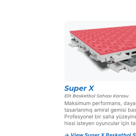
Super X
Elit Basketbol Sahası Karosu
Maksimum performans, dayanıkl
tasarlanmış amiral gemisi ba
Profesyonel bir saha yüzeyi
hissi isteyen oyuncular için ta
→
View Super X Basketbol 