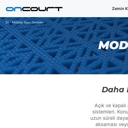
İçeriğe
Zemin K
geç
Ev
"
Modüler Spor Zeminleri
MOD
Daha H
Açık ve kapalı
sistemleri. Konu
uzun süreli dayan
aksaması veya 