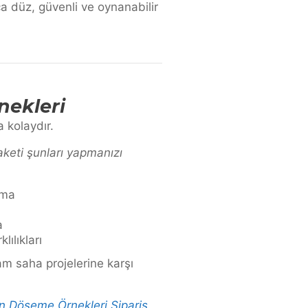
a düz, güvenli ve oynanabilir
ekleri
 kolaydır.
keti şunları yapmanızı
ama
a
lılıkları
am saha projelerine karşı
n Döşeme Örnekleri Sipariş