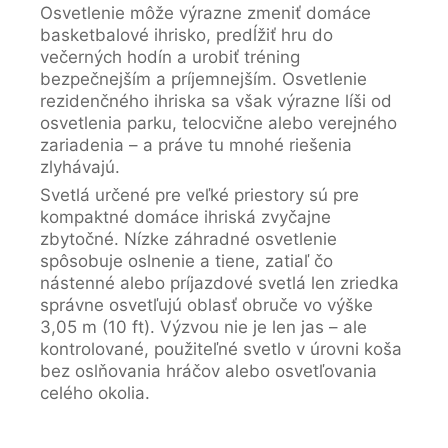
Osvetlenie môže výrazne zmeniť domáce
basketbalové ihrisko, predĺžiť hru do
večerných hodín a urobiť tréning
bezpečnejším a príjemnejším. Osvetlenie
rezidenčného ihriska sa však výrazne líši od
osvetlenia parku, telocvične alebo verejného
zariadenia – a práve tu mnohé riešenia
zlyhávajú.
Svetlá určené pre veľké priestory sú pre
kompaktné domáce ihriská zvyčajne
zbytočné. Nízke záhradné osvetlenie
spôsobuje oslnenie a tiene, zatiaľ čo
nástenné alebo príjazdové svetlá len zriedka
správne osvetľujú oblasť obruče vo výške
3,05 m (10 ft). Výzvou nie je len jas – ale
kontrolované, použiteľné svetlo v úrovni koša
bez oslňovania hráčov alebo osvetľovania
celého okolia.