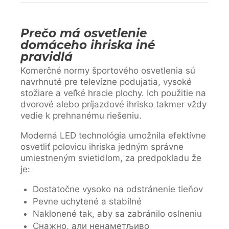
Prečo má osvetlenie
domáceho ihriska iné
pravidlá
Komerčné normy športového osvetlenia sú
navrhnuté pre televízne podujatia, vysoké
stožiare a veľké hracie plochy. Ich použitie na
dvorové alebo príjazdové ihrisko takmer vždy
vedie k prehnanému riešeniu.
Moderná LED technológia umožnila efektívne
osvetliť polovicu ihriska jedným správne
umiestneným svietidlom, za predpokladu že
je:
Dostatočne vysoko na odstránenie tieňov
Pevne uchytené a stabilné
Naklonené tak, aby sa zabránilo oslneniu
Снажно, али ненаметљиво