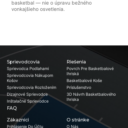
basketbal — nie o úpravu bežného
vonkajšieho osvetlenia.
Sprievodcovia
Riešenia
Sprievodca Podlahami
Povrch Pre Basketbalové
Ihriská
Sprievodcovia Nákupom
Košov
Basketbalové Koše
Sprievodcovia Rozložením
Príslušenstvo
Dizajnové Sprievodce
3D Návrh Basketbalového
Ihriska
Inštalačné Sprievodce
FAQ
Zákazníci
O stránke
Prihlásenie Do Účtu
O Nás