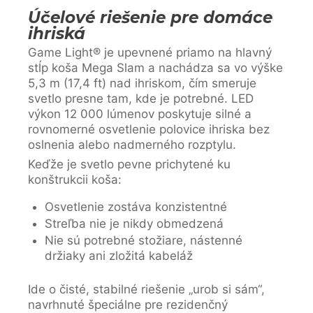
Účelové riešenie pre domáce
ihriská
Game Light® je upevnené priamo na hlavný
stĺp koša Mega Slam a nachádza sa vo výške
5,3 m (17,4 ft) nad ihriskom, čím smeruje
svetlo presne tam, kde je potrebné. LED
výkon 12 000 lúmenov poskytuje silné a
rovnomerné osvetlenie polovice ihriska bez
oslnenia alebo nadmerného rozptylu.
Keďže je svetlo pevne prichytené ku
konštrukcii koša:
Osvetlenie zostáva konzistentné
Streľba nie je nikdy obmedzená
Nie sú potrebné stožiare, nástenné
držiaky ani zložitá kabeláž
Ide o čisté, stabilné riešenie „urob si sám“,
navrhnuté špeciálne pre rezidenčný