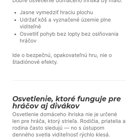
Dobré osvetlenie domáceho ihriska by malo:
Jasne vymedziť hraciu plochu
Udržať kôš a vyznačené územie plne
viditeľné
Osvetliť pohyb bez lopty bez oslňovania
hráčov
Ide o bezpečnú, opakovateľnú hru, nie o
štadiónové efekty.
Osvetlenie, ktoré funguje pre
hráčov aj divákov
Osvetlenie domáceho ihriska nie je určené
len pre hráča, ktorý strieľa. Rodičia, priatelia a
rodina často sledujú — no s ústupom
denného svetla viditeľnosť rýchlo klesá.