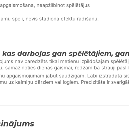
apgaismošana, neapžilbinot spēlētājus
ojamu spēli, nevis stadiona efektu radīšanu.
kas darbojas gan spēlētājiem, gan
ums nav paredzēts tikai metienu izpildošajam spēlētāj
, samazinoties dienas gaismai, redzamība strauji paslik
onu apgaismojumam jābūt saudzīgam. Labi izstrādāta si
mu uz kaimiņu dārziem vai logiem. Precizitāte ir svarīg
cinājums