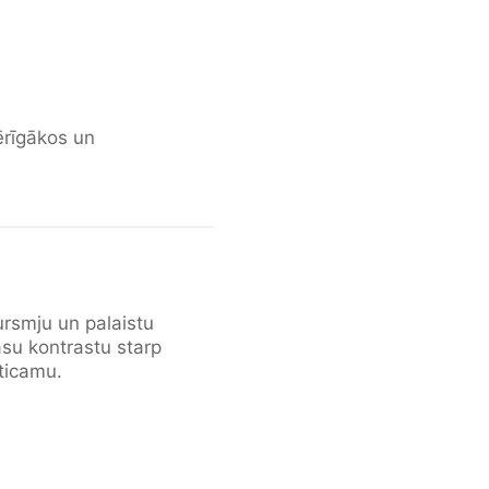
ērīgākos un
rsmju un palaistu
su kontrastu starp
ticamu.