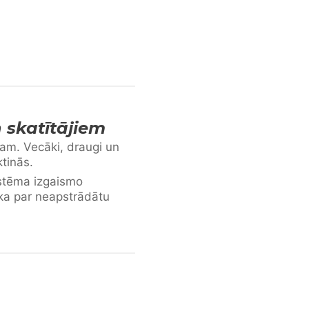
 skatītājiem
am. Vecāki, draugi un
tinās.
stēma izgaismo
āka par neapstrādātu