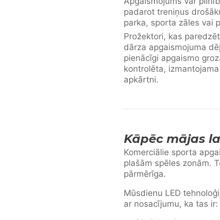
Apgaismojums var pilnīb
padarot treniņus drošā
parka, sporta zāles vai
Prožektori, kas paredzē
dārza apgaismojuma dēļ 
pienācīgi apgaismo groz
kontrolēta, izmantojama
apkārtni.
Kāpēc mājas la
Komerciālie sporta apga
plašām spēles zonām. T
pārmērīga.
Mūsdienu LED tehnoloģija
ar nosacījumu, ka tas ir: