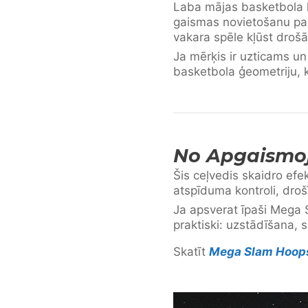
Laba mājas basketbola 
gaismas novietošanu par
vakara spēle kļūst droš
Ja mērķis ir uzticams u
basketbola ģeometriju, 
No Apgaismoju
Šis ceļvedis skaidro ef
atspīduma kontroli, droš
Ja apsverat īpaši Mega 
praktiski: uzstādīšana, s
Skatīt
Mega Slam Hoop