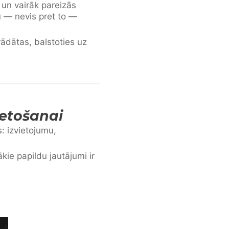
un vairāk pareizās
 — nevis pret to —
ādātas, balstoties uz
ietošanai
: izvietojumu,
ie papildu jautājumi ir