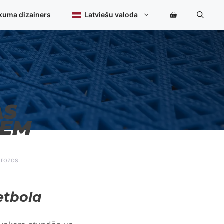
kuma dizainers
Latviešu valoda
AS
IEM
grozos
etbola