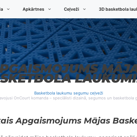
da
Apkārtnes
Ceļveži
3D basketbola lau
PGAISMOJUMS MĀJ
SKETBOLA LAUKUM
Basketbola laukumu segumu ceļveži
avojusi OnCourt komanda – speciālisti dizainā, segumos un basketbola 
kais Apgaismojums Mājas Bask