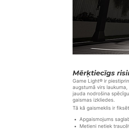
Mērķtiecīgs ri
Game Light® ir piestipri
augstumā virs laukuma, n
jauda nodrošina spēcīg
gaismas izkliedes.
Tā kā gaismeklis ir fiksē
Apgaismojums saglab
Metieni netiek traucēt