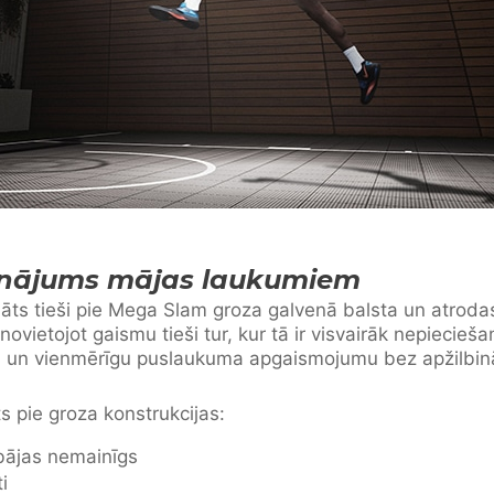
sinājums mājas laukumiem
nāts tieši pie Mega Slam groza galvenā balsta un atrodas
ovietojot gaismu tieši tur, kur tā ir visvairāk nepieci
u un vienmērīgu puslaukuma apgaismojumu bez apžilbinā
ts pie groza konstrukcijas:
ājas nemainīgs
i