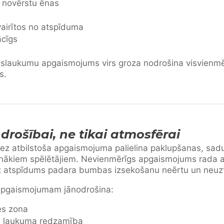
i novērstu ēnas
zvairītos no atspīduma
ācīgs
puslaukumu apgaismojums virs groza nodrošina visvienm
s.
rošībai, ne tikai atmosfērai
ez atbilstoša apgaismojuma palielina paklupšanas, sadu
aunākiem spēlētājiem. Nevienmērīgs apgaismojums rada a
t atspīdums padara bumbas izsekošanu neērtu un neuz
pgaismojumam jānodrošina:
es zona
da laukuma redzamība