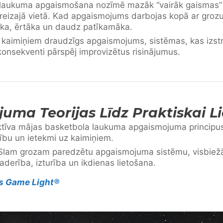
laukuma apgaismošana nozīmē mazāk “vairāk gaismas” 
eizajā vietā. Kad apgaismojums darbojas kopā ar grozu
āka, ērtāka un daudz patīkamāka.
n kaimiņiem draudzīgs apgaismojums, sistēmas, kas izstr
konsekventi pārspēj improvizētus risinājumus.
ma Teorijas Līdz Praktiskai L
ektīva mājas basketbola laukuma apgaismojuma principus
ību un ietekmi uz kaimiņiem.
Slam grozam paredzētu apgaismojuma sistēmu, visbiežāk
aderība, izturība un ikdienas lietošana.
s Game Light®