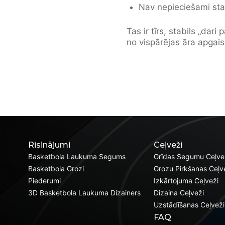
Nav nepieciešami stabi
Tas ir tīrs, stabils „dar
no vispārējas āra apga
Risinājumi
Ceļveži
Basketbola Laukuma Segums
Grīdas Segumu Ceļve
Basketbola Grozi
Grozu Pirkšanas Ceļv
Piederumi
Izkārtojuma Ceļveži
3D Basketbola Laukuma Dizainers
Dizaina Ceļveži
Uzstādīšanas Ceļveži
FAQ