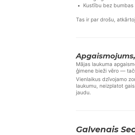
Kustību bez bumbas 
Tas ir par drošu, atkārt
Apgaismojums, 
Mājas laukuma apgaismoj
ģimene bieži vēro — taču
Vienlaikus dzīvojamo z
laukumu, neizplatot gais
jaudu.
Galvenais Se