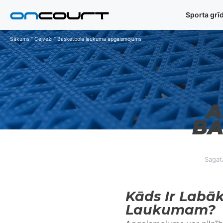
Pāriet
Sporta grī
uz
saturu
Sākums
"
Ceļveži
"
Basketbola laukuma apgaismojums
A
BA
Sagat
Kāds Ir Labā
Laukumam?