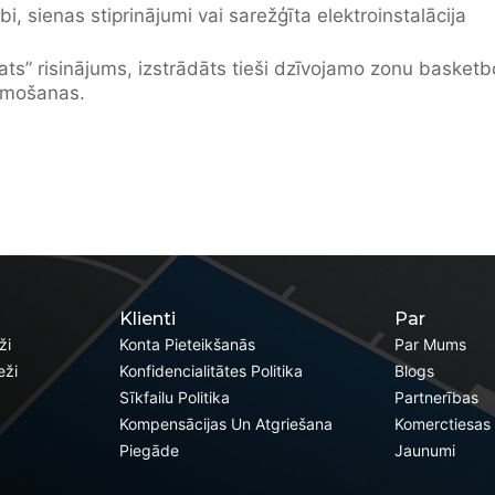
, sienas stiprinājumi vai sarežģīta elektroinstalācija
i pats” risinājums, izstrādāts tieši dzīvojamo zonu baske
ismošanas.
Klienti
Par
ži
Konta Pieteikšanās
Par Mums
eži
Konfidencialitātes Politika
Blogs
Sīkfailu Politika
Partnerības
Kompensācijas Un Atgriešana
Komerctiesas
Piegāde
Jaunumi