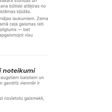
 vakara stundās un
na būtiski atšķiras no
sistēmas kļūdās.
m mājas laukumiem. Zema
amā ceļa gaismas reti
spilgtums — bet
apgaismojot visu
 noteikumi
, augstiem balstiem un
 gandrīz vienmēr ir
i novietotu gaismekli,