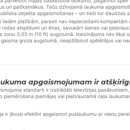
ā pārveidot mājas basketbola laukumu, pagarinot spēli
kus un patīkamākus. Taču dzīvojamā laukuma apgaismoša
 publiska objekta apgaismošanas – un tieši tur daudzas 
ti lielām platībām, parasti nav nepieciešami kompaktā
rodas atspīdumi un ēnas, savukārt sienas vai piebrauc
a zonu 3,05 m (10 ft) augstumā. Izaicinājums nav tikai 
 gaisma groza augstumā, neapžilbinot spēlētājus vai ne
ukuma apgaismojumam ir atšķirīgi
ismojuma standarti ir izstrādāti televīzijas pasākumiem
o piemērošana piemājas vai piebraucamā ceļa laukumam
 ir ļāvusi efektīvi apgaismot puslaukumu ar vienu pareiz