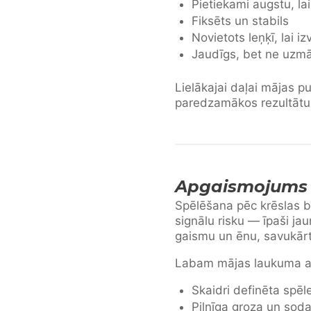
Pietiekami augstu, la
Fiksēts un stabils
Novietots leņķī, lai i
Jaudīgs, bet ne uzm
Lielākajai daļai mājas 
paredzamākos rezultātu
Apgaismojums d
Spēlēšana pēc krēslas b
signālu risku — īpaši j
gaismu un ēnu, savukār
Labam mājas laukuma a
Skaidri definēta spēl
Pilnīga groza un so