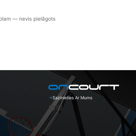
tbolam — nevis pielāgots
Sazinieties Ar Mums
Facebook
Instagram