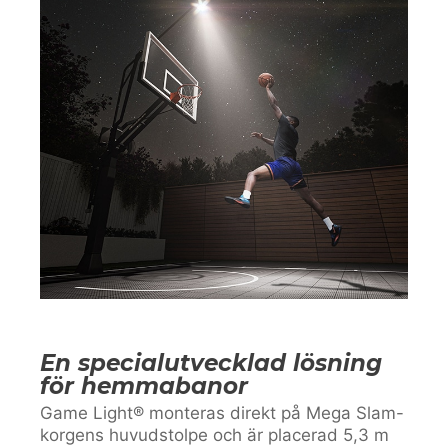
En specialutvecklad lösning
för hemmabanor
Game Light® monteras direkt på Mega Slam-
korgens huvudstolpe och är placerad 5,3 m