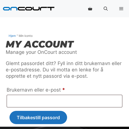
Hopp
Me
til
innhold
Hjem
"
Min konto
MY ACCOUNT
Manage your OnCourt account
Glemt passordet ditt? Fyll inn ditt brukernavn eller
e-postadresse. Du vil motta en lenke for å
opprette et nytt passord via e-post.
Påkrevd
Brukernavn eller e-post
*
Tilbakestill passord