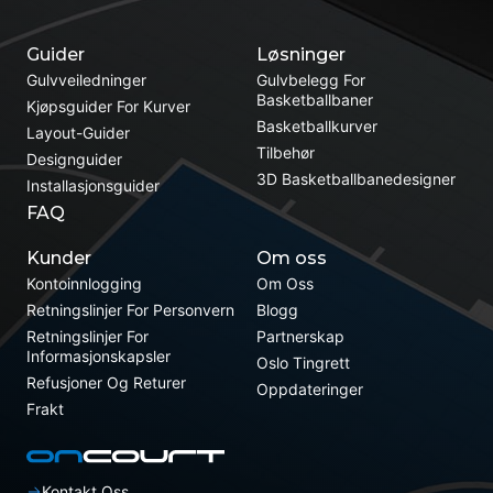
Guider
Løsninger
Gulvveiledninger
Gulvbelegg For
Basketballbaner
Kjøpsguider For Kurver
Basketballkurver
Layout-Guider
Tilbehør
Designguider
3D Basketballbanedesigner
Installasjonsguider
FAQ
Kunder
Om oss
Kontoinnlogging
Om Oss
Retningslinjer For Personvern
Blogg
Retningslinjer For
Partnerskap
Informasjonskapsler
Oslo Tingrett
Refusjoner Og Returer
Oppdateringer
Frakt
Kontakt Oss