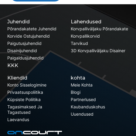
Juhendid
Lahendused
Põrandakatete Juhendid
Korvpalliväljaku Põrandakate
Korvide Ostujuhendid
Korvpallikorvid
Paigutusjuhendid
Tarvikud
Disainijuhendid
3D Korvpalliväljaku Disainer
Paigaldusjuhendid
KKK
Kliendid
kohta
Konto Sisselogimine
Meie Kohta
Privaatsuspoliitika
Blogi
Küpsiste Poliitika
Partnerlused
Tagasimaksed Ja
Kaubanduskohus
Tagastused
Uuendused
Laevandus