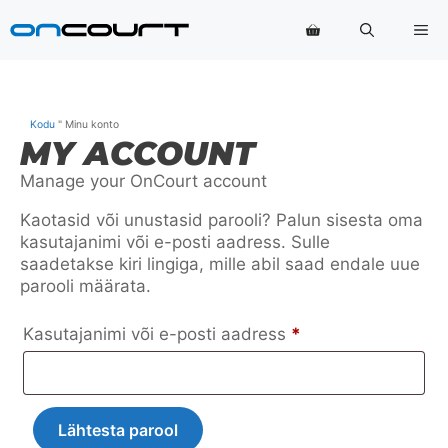
Skip
Me
to
content
Kodu
"
Minu konto
MY ACCOUNT
Manage your OnCourt account
Kaotasid või unustasid parooli? Palun sisesta oma
kasutajanimi või e-posti aadress. Sulle
saadetakse kiri lingiga, mille abil saad endale uue
parooli määrata.
Nõutud
Kasutajanimi või e-posti aadress
*
Lähtesta parool