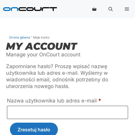
Przejdź
Me
do
treści
Strona główna
"
Moje konto
MY ACCOUNT
Manage your OnCourt account
Zapomniane hasło? Proszę wpisać nazwę
użytkownika lub adres e-mail. Wyślemy w
wiadomości email, odnośnik potrzebny do
utworzenia nowego hasła.
Wymagane
Nazwa użytkownika lub adres e-mail
*
Zresetuj hasło