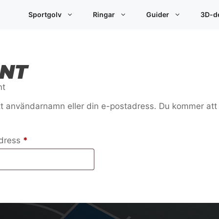
Sportgolv
Ringar
Guider
3D-de
NT
nt
tt användarnamn eller din e-postadress. Du kommer att f
Obligatoriskt
adress
*