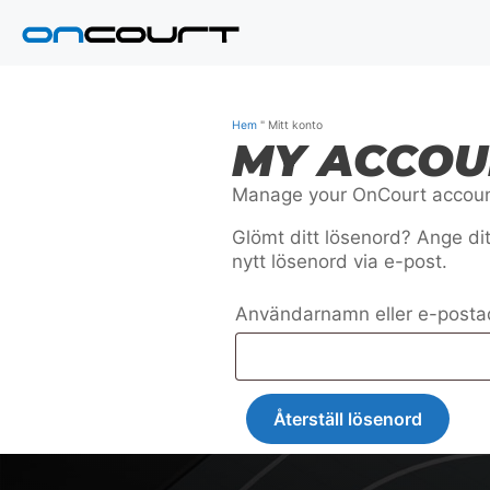
Hoppa
till
innehåll
Hem
"
Mitt konto
MY ACCOU
Manage your OnCourt accou
Glömt ditt lösenord? Ange di
nytt lösenord via e-post.
Användarnamn eller e-post
Återställ lösenord