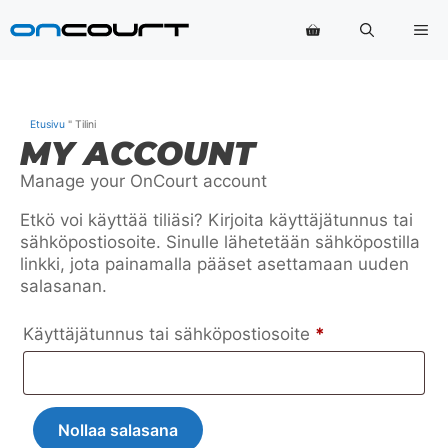
Siirry
Va
sisältöön
Etusivu
"
Tilini
MY ACCOUNT
Manage your OnCourt account
Etkö voi käyttää tiliäsi? Kirjoita käyttäjätunnus tai
sähköpostiosoite. Sinulle lähetetään sähköpostilla
linkki, jota painamalla pääset asettamaan uuden
salasanan.
Vaaditaan
Käyttäjätunnus tai sähköpostiosoite
*
Nollaa salasana