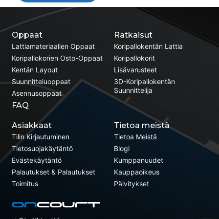
Oppaat
Ratkaisut
Lattiamateriaalien Oppaat
Koripallokentän Lattia
Koripallokorien Osto-Oppaat
Koripallokorit
Kentän Layout
Lisävarusteet
Suunnitteluoppaat
3D-Koripallokentän
Suunnittelija
Asennusoppaat
FAQ
Asiakkaat
Tietoa meistä
Tilin Kirjautuminen
Tietoa Meistä
Tietosuojakäytäntö
Blogi
Evästekäytäntö
Kumppanuudet
Palautukset & Palautukset
Kauppaoikeus
Toimitus
Päivitykset