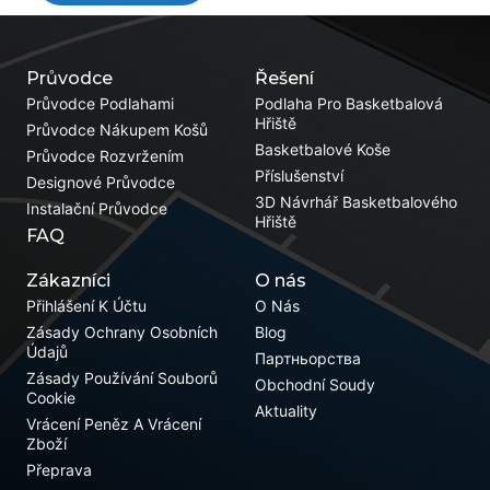
Průvodce
Řešení
Průvodce Podlahami
Podlaha Pro Basketbalová
Hřiště
Průvodce Nákupem Košů
Basketbalové Koše
Průvodce Rozvržením
Příslušenství
Designové Průvodce
3D Návrhář Basketbalového
Instalační Průvodce
Hřiště
FAQ
Zákazníci
O nás
Přihlášení K Účtu
O Nás
Zásady Ochrany Osobních
Blog
Údajů
Партньорства
Zásady Používání Souborů
Obchodní Soudy
Cookie
Aktuality
Vrácení Peněz A Vrácení
Zboží
Přeprava