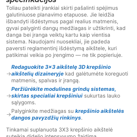
Toliau pateikti įrankiai skirti pašalinti spėjimus
galutiniuose planavimo etapuose. Jie leidžia
išbandyti išdėstymus pagal realius matmenis,
gyvai palyginti dangų medžiagas ir užtikrinti, kad
danga bei įranga veiktų kartu kaip vientisa
sistema. Naudojami nuosekliai, jie padeda
paversti reglamentinį išdėstymą aikštele, kuri
patikimai veikia po įrengimo — ne tik popieriuje.
Redaguokite 3×3 aikštelę 3D krepšinio
aikštelių dizaineryje
kad galėtumėte koreguoti
matmenis, spalvas ir įrangą.
Peržiūrėkite modulines grindų sistemas,
skirtas specialiai krepšiniui
sukurtas lauko
sąlygoms.
Palyginkite medžiagas su
krepšinio aikštelės
dangos pavyzdžių rinkinys
.
Tinkamai suplanuota 3X3 krepšinio aikštelė
suteikia didelio intensyvumo žaidimą