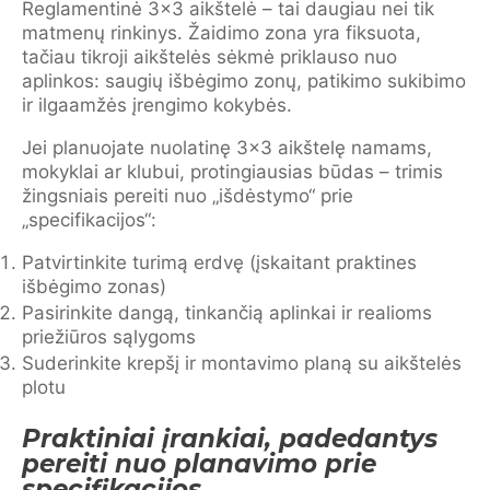
Reglamentinė 3×3 aikštelė – tai daugiau nei tik
matmenų rinkinys. Žaidimo zona yra fiksuota,
tačiau tikroji aikštelės sėkmė priklauso nuo
aplinkos: saugių išbėgimo zonų, patikimo sukibimo
ir ilgaamžės įrengimo kokybės.
Jei planuojate nuolatinę 3×3 aikštelę namams,
mokyklai ar klubui, protingiausias būdas – trimis
žingsniais pereiti nuo „išdėstymo“ prie
„specifikacijos“:
Patvirtinkite turimą erdvę (įskaitant praktines
išbėgimo zonas)
Pasirinkite dangą, tinkančią aplinkai ir realioms
priežiūros sąlygoms
Suderinkite krepšį ir montavimo planą su aikštelės
plotu
Praktiniai įrankiai, padedantys
pereiti nuo planavimo prie
specifikacijos