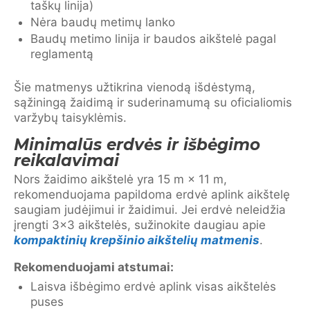
taškų linija)
Nėra baudų metimų lanko
Baudų metimo linija ir baudos aikštelė pagal
reglamentą
Šie matmenys užtikrina vienodą išdėstymą,
sąžiningą žaidimą ir suderinamumą su oficialiomis
varžybų taisyklėmis.
Minimalūs erdvės ir išbėgimo
reikalavimai
Nors žaidimo aikštelė yra 15 m × 11 m,
rekomenduojama papildoma erdvė aplink aikštelę
saugiam judėjimui ir žaidimui. Jei erdvė neleidžia
įrengti 3×3 aikštelės, sužinokite daugiau apie
kompaktinių krepšinio aikštelių matmenis
.
Rekomenduojami atstumai:
Laisva išbėgimo erdvė aplink visas aikštelės
puses