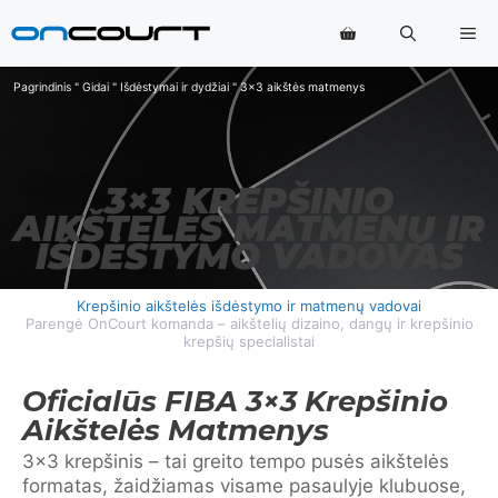
Pereiti
Me
prie
turinio
Pagrindinis
"
Gidai
"
Išdėstymai ir dydžiai
"
3x3 aikštės matmenys
3×3 KREPŠINIO
AIKŠTELĖS MATMENŲ IR
IŠDĖSTYMO VADOVAS
Krepšinio aikštelės išdėstymo ir matmenų vadovai
Parengė OnCourt komanda – aikštelių dizaino, dangų ir krepšinio
krepšių specialistai
Oficialūs FIBA 3×3 Krepšinio
Aikštelės Matmenys
3×3 krepšinis – tai greito tempo pusės aikštelės
formatas, žaidžiamas visame pasaulyje klubuose,