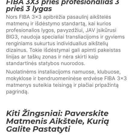
FIBA 3X3 prieš profesionalias 3
prieš 3 lygas
Nors FIBA 3×3 apibrėžia pasaulinį aikštelės
matmenų ir išdėstymo standartą, kai kurios
profesionalios lygos, pavyzdžiui, JAV įsikūrusi
BIG3, naudoja specialiai transliacijoms ir gyviems
renginiams sukurtus individualius aikštelių
dizainus. Tokie išdėstymai gali apimti pakeistas
linijas ar taškų zonas ir nėra skirti kaip
standartinės statybos nuorodos.
Nuolatinėms instaliacijoms namuose, klubuose,
mokyklose ir bendruomeninėse erdvėse FIBA 3×3
matmenys suteikia teisingą ir plačiai pripažintą
pagrindą.
Kiti Žingsniai: Paverskite
Matmenis Aikštele, Kurią
Galite Pastatyti