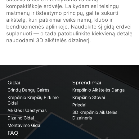
kompaktiškoje erdvėje. Laikydamiesi teisingų
matmenų ir išdėstymo principų, galite sukurti
aikštelę, kuri patikimai veiks namų, klubo ir
bendruomenės aplinkoje. Naudokite šį gidą erdvei
suplanuoti — o tada patobulinkite kiekvieną detalę
naudodami 3D aikštelės dizainerį.
Gidai
Sprendimai
Grindų Dangų Gairės
Krepšinio Aikštelės Danga
Krepšinio Krepšių Pirkimo
Krepšinio Stovai
Gidai
Priedai
Aikštės Išdėstymas
3D Krepšinio Aikštelės
Dizaino Gidai
Dizaineris
Montavimo Gidai
FAQ