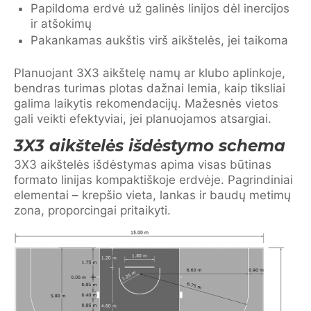
Papildoma erdvė už galinės linijos dėl inercijos
ir atšokimų
Pakankamas aukštis virš aikštelės, jei taikoma
Planuojant 3X3 aikštelę namų ar klubo aplinkoje,
bendras turimas plotas dažnai lemia, kaip tiksliai
galima laikytis rekomendacijų. Mažesnės vietos
gali veikti efektyviai, jei planuojamos atsargiai.
3X3 aikštelės išdėstymo schema
3X3 aikštelės išdėstymas apima visas būtinas
formato linijas kompaktiškoje erdvėje. Pagrindiniai
elementai – krepšio vieta, lankas ir baudų metimų
zona, proporcingai pritaikyti.