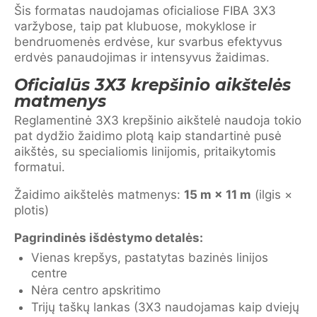
Šis formatas naudojamas oficialiose FIBA 3X3
varžybose, taip pat klubuose, mokyklose ir
bendruomenės erdvėse, kur svarbus efektyvus
erdvės panaudojimas ir intensyvus žaidimas.
Oficialūs 3X3 krepšinio aikštelės
matmenys
Reglamentinė 3X3 krepšinio aikštelė naudoja tokio
pat dydžio žaidimo plotą kaip standartinė pusė
aikštės, su specialiomis linijomis, pritaikytomis
formatui.
Žaidimo aikštelės matmenys:
15 m × 11 m
(ilgis ×
plotis)
Pagrindinės išdėstymo detalės:
Vienas krepšys, pastatytas bazinės linijos
centre
Nėra centro apskritimo
Trijų taškų lankas (3X3 naudojamas kaip dviejų