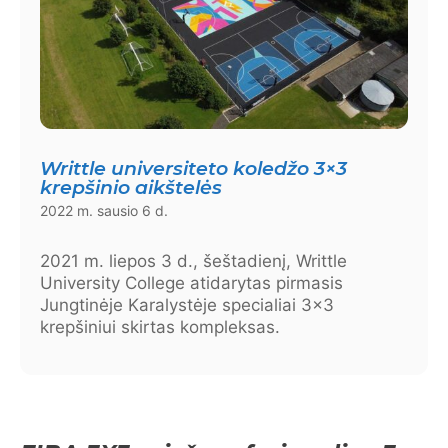
Writtle universiteto koledžo 3×3
krepšinio aikštelės
2022 m. sausio 6 d.
2021 m. liepos 3 d., šeštadienį, Writtle
University College atidarytas pirmasis
Jungtinėje Karalystėje specialiai 3×3
krepšiniui skirtas kompleksas.