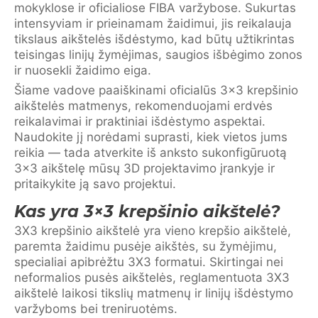
mokyklose ir oficialiose FIBA varžybose. Sukurtas
intensyviam ir prieinamam žaidimui, jis reikalauja
tikslaus aikštelės išdėstymo, kad būtų užtikrintas
teisingas linijų žymėjimas, saugios išbėgimo zonos
ir nuosekli žaidimo eiga.
Šiame vadove paaiškinami oficialūs 3×3 krepšinio
aikštelės matmenys, rekomenduojami erdvės
reikalavimai ir praktiniai išdėstymo aspektai.
Naudokite jį norėdami suprasti, kiek vietos jums
reikia — tada atverkite iš anksto sukonfigūruotą
3×3 aikštelę mūsų 3D projektavimo įrankyje ir
pritaikykite ją savo projektui.
Kas yra 3×3 krepšinio aikštelė?
3X3 krepšinio aikštelė yra vieno krepšio aikštelė,
paremta žaidimu pusėje aikštės, su žymėjimu,
specialiai apibrėžtu 3X3 formatui. Skirtingai nei
neformalios pusės aikštelės, reglamentuota 3X3
aikštelė laikosi tikslių matmenų ir linijų išdėstymo
varžyboms bei treniruotėms.