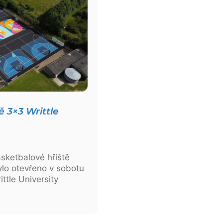
 3×3 Writtle
asketbalové hřiště
ylo otevřeno v sobotu
ttle University