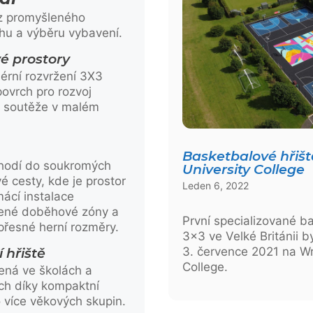
 z promyšleného
chu a výběru vybavení.
é prostory
lérní rozvržení 3X3
povrch pro rozvoj
a soutěže v malém
Basketbalové hřiště
 hodí do soukromých
University College
é cesty, kde je prostor
Leden 6, 2022
cí instalace
čené doběhové zóny a
První specializované b
přesné herní rozměry.
3×3 ve Velké Británii b
3. července 2021 na Wri
 hřiště
College.
bená ve školách a
ch díky kompaktní
 více věkových skupin.