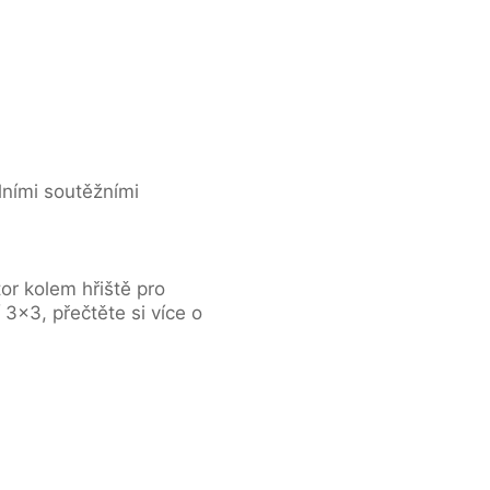
álními soutěžními
or kolem hřiště pro
×3, přečtěte si více o