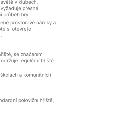
 světě v klubech,
a vyžaduje přesné
í průběh hry.
čené prostorové nároky a
té si otevřete
.
hřiště, se značením
održuje regulérní hřiště
, školách a komunitních
dardní poloviční hřiště,