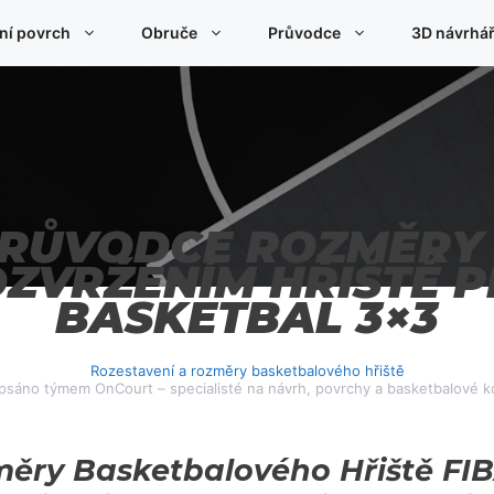
ní povrch
Obruče
Průvodce
3D návrhář
RŮVODCE ROZMĚRY
ZVRŽENÍM HŘIŠTĚ 
BASKETBAL 3×3
Rozestavení a rozměry basketbalového hřiště
psáno týmem OnCourt – specialisté na návrh, povrchy a basketbalové k
měry Basketbalového Hřiště FI