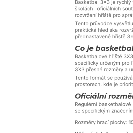
Basketbal 3×3 je rychlý 
školách i oficiálních so
rozvržení hřiště pro sp
Tento průvodce vysvětlu
praktická hlediska rozvr
přednastavené hřiště 3×
Co je basketbal
Basketbalové hřiště 3X3
specificky určeným pro f
3X3 přesné rozměry a umí
Tento formát se používá 
prostorech, kde je priori
Oficiální rozmě
Regulérní basketbalové h
se specifickým značení
Rozměry hrací plochy:
1