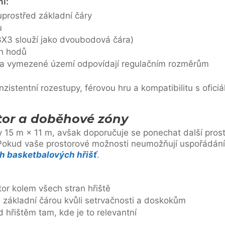
ní:
prostřed základní čáry
u
3X3 slouží jako dvoubodová čára)
ch hodů
 a vymezené území odpovídají regulačním rozměrům
nzistentní rozestupy, férovou hru a kompatibilitu s ofici
tor a doběhové zóny
 15 m × 11 m, avšak doporučuje se ponechat další prost
okud vaše prostorové možnosti neumožňují uspořádání 3
 basketbalových hřišť
.
or kolem všech stran hřiště
 základní čárou kvůli setrvačnosti a doskokům
 hřištěm tam, kde je to relevantní