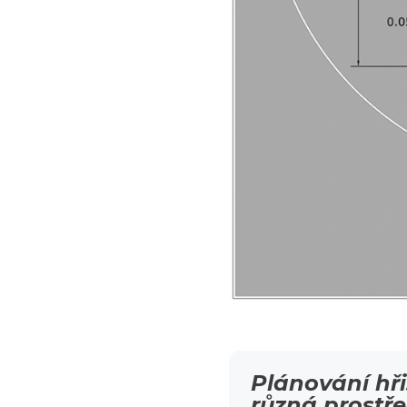
Plánování hři
různá prostře