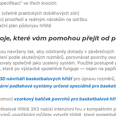
specifikaci“ ve třech krocích:
 (včetně praktických doběhových zón)
ící prostředí a reálným nárokům na údržbu
ační plán půdorysu hřiště
roje, které vám pomohou přejít od 
sou navrženy tak, aby odstranily dohady v závěrečných 
žení podle skutečných rozměrů, porovnávat povrchy osob
ovaly společně jako ucelený systém. Použité postupně 
ě, které po výstavbě spolehlivě funguje — nejen na papíř
 3D návrháři basketbalových hřišť
pro úpravu rozměrů,
ární podlahové systémy určené speciálně pro basket
 pomocí
vzorkový balíček povrchů pro basketbalové hři
balové hřiště 3X3 nabízí intenzivní hru v kompaktním 
ncipů uspořádání můžete vytvořit hřiště, které spolehli