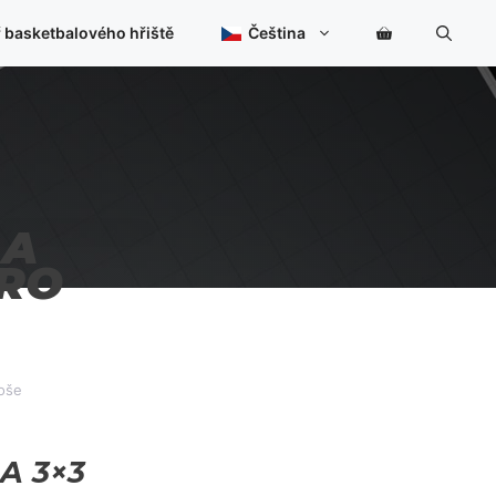
 basketbalového hřiště
Čeština
 A
PRO
oše
BA 3×3