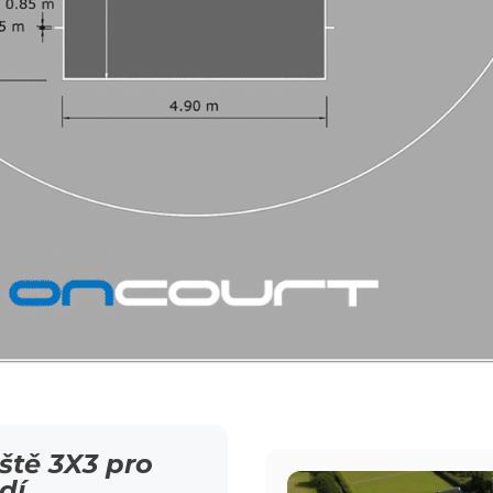
ště 3X3 pro
dí