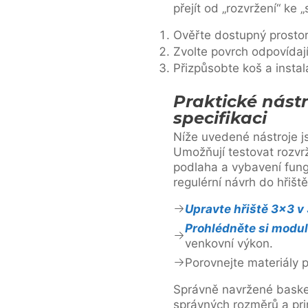
přejít od „rozvržení“ ke „
Ověřte dostupný prostor
Zvolte povrch odpovídaj
Přizpůsobte koš a instal
Praktické nást
specifikaci
Níže uvedené nástroje j
Umožňují testovat rozvr
podlaha a vybavení fung
regulérní návrh do hřišt
Upravte hřiště 3×3 v
Prohlédněte si modul
venkovní výkon.
Porovnejte materiály
Správně navržené basket
správných rozměrů a pri