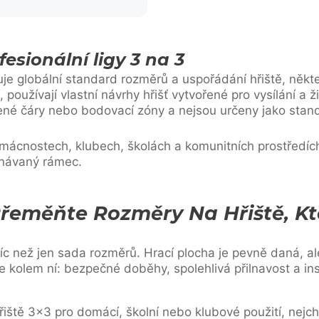
fesionální ligy 3 na 3
e globální standard rozměrů a uspořádání hřiště, někter
používají vlastní návrhy hřišť vytvořené pro vysílání a ž
né čáry nebo bodovací zóny a nejsou určeny jako stand
domácnostech, klubech, školách a komunitních prostředíc
znávaný rámec.
 Přeměňte Rozměry Na Hřiště, K
víc než jen sada rozměrů. Hrací plocha je pevně daná, 
je kolem ní: bezpečné doběhy, spolehlivá přilnavost a ins
řiště 3×3 pro domácí, školní nebo klubové použití, nejch