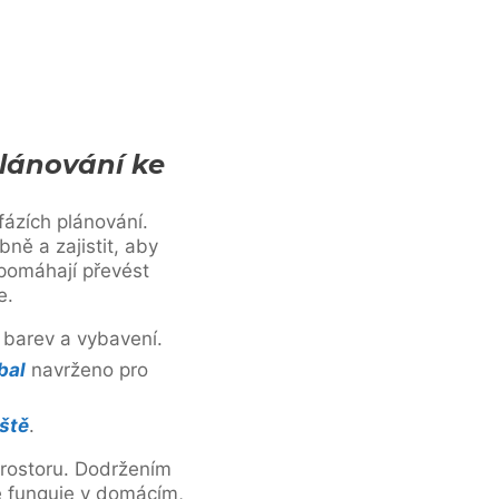
plánování ke
fázích plánování.
ně a zajistit, aby
pomáhají převést
e.
 barev a vybavení.
bal
navrženo pro
ště
.
prostoru. Dodržením
vě funguje v domácím,