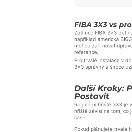
FIBA 3X3 vs pro
Zatímco FIBA 3×3 definuj
například americká BIG3, 
mohou zahrnovat uprave
reference.
Pro trvalé instalace v 
3×3 správný a široce u
Další Kroky:
Postavit
Regulérní hřiště 3×3 je 
hřiště závisí na tom, co 
čase.
Pokud plánujete trvalé h