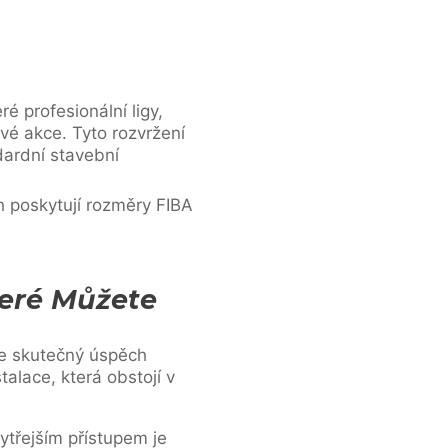
é profesionální ligy,
ivé akce. Tyto rozvržení
ardní stavební
h poskytují rozměry FIBA
teré Můžete
ale skutečný úspěch
talace, která obstojí v
ytřejším přístupem je