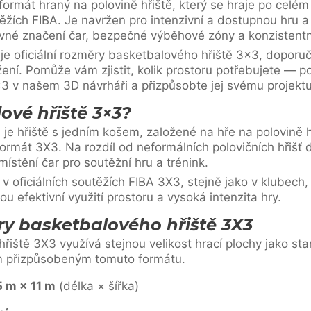
formát hraný na polovině hřiště, který se hraje po celém
utěžích FIBA. Je navržen pro intenzivní a dostupnou hru 
rávné značení čar, bezpečné výběhové zóny a konzistentn
je oficiální rozměry basketbalového hřiště 3×3, doporu
žení. Pomůže vám zjistit, kolik prostoru potřebujete — po
3 v našem 3D návrháři a přizpůsobte jej svému projektu
ové hřiště 3×3?
 je hřiště s jedním košem, založené na hře na polovině 
ormát 3X3. Na rozdíl od neformálních polovičních hřišť d
stění čar pro soutěžní hru a trénink.
v oficiálních soutěžích FIBA 3X3, stejně jako v klubech
tou efektivní využití prostoru a vysoká intenzita hry.
ry basketbalového hřiště 3X3
řiště 3X3 využívá stejnou velikost hrací plochy jako stan
m přizpůsobeným tomuto formátu.
5 m × 11 m
(délka × šířka)