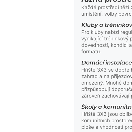
Každé prostředí těží
umístění, volby povr
Kluby a tréninkov
Pro kluby nabízí regu
vynikající tréninkový 
dovedností, kondici 
formátu.
Domácí instalace
Hřiště 3X3 se dobře
zahrad a na příjezdov
omezený. Mnohé domá
přizpůsobují doporu
zároveň zachovávají 
Školy a komunitní
Hřiště 3X3 jsou oblí
komunitních prostore
ploše a vhodnosti pro