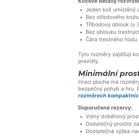
Klíčové detaily rozvrže
Jeden koš umístěný u
Bez středového kruh
Tříbodový oblouk (v 
Bez oblouku trestný
Čára trestného hodu
Tyto rozměry zajišťují ko
pravidly.
Minimální pros
Hrací plocha má rozměry
bezpečný pohyb a hru. P
rozměrech kompaktních
Doporučené rezervy:
Volný doběhový prost
Dodatečný prostor za
Dostatečná výška nad