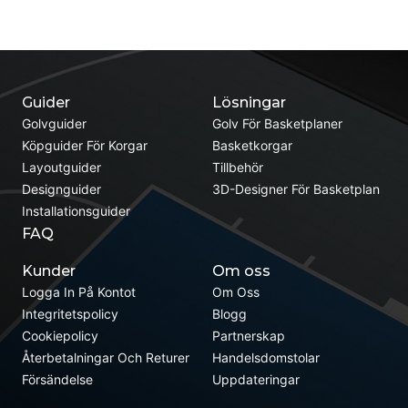
Guider
Lösningar
Golvguider
Golv För Basketplaner
Köpguider För Korgar
Basketkorgar
Layoutguider
Tillbehör
Designguider
3D-Designer För Basketplan
Installationsguider
FAQ
Kunder
Om oss
Logga In På Kontot
Om Oss
Integritetspolicy
Blogg
Cookiepolicy
Partnerskap
Återbetalningar Och Returer
Handelsdomstolar
Försändelse
Uppdateringar