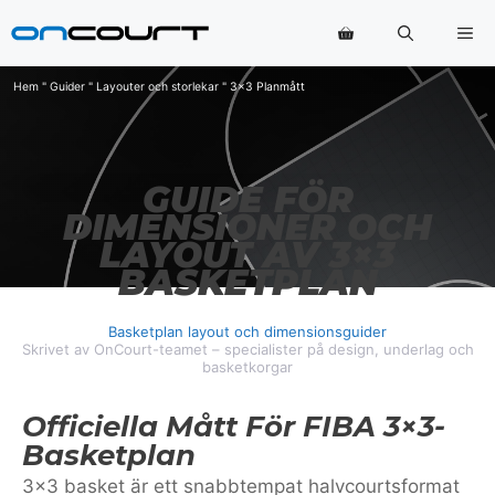
Hoppa
Me
till
innehåll
Hem
"
Guider
"
Layouter och storlekar
"
3x3 Planmått
GUIDE FÖR
DIMENSIONER OCH
LAYOUT AV 3×3
BASKETPLAN
Basketplan layout och dimensionsguider
Skrivet av OnCourt-teamet – specialister på design, underlag och
basketkorgar
Officiella Mått För FIBA 3×3-
Basketplan
3×3 basket är ett snabbtempat halvcourtsformat