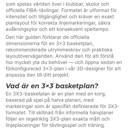
som spelas världen över i klubbar, skolor och
officiella FIBA-tävlingar. Formatet är utformat för
intensitet och tillgänglighet och kräver en exakt
planlayout för korrekta linjemarkeringar, säkra
avåkningsytor och ett konsekvent speltempo.
Den här guiden förklarar de officiella
dimensionerna för en 3×3 basketplan,
rekommenderade utrymmeskrav och praktiska
layoutöverväganden. Använd den för att förstå
hur mycket yta du behöver — och öppna sedan en
förkonfigurerad 3×3-plan i vår 3D-designer för att
anpassa den till ditt projekt.
Vad är en 3×3 basketplan?
En 3X3-basketplan är en plan med en korg,
baserad på spel på halva planen, med
markeringar som är specifikt definierade för 3X3-
formatet. Till skillnad från informella halvplaner
följer en regelriktig 3X3-plan exakta mått och
linjeplaceringar för tävlingsspel och träning.