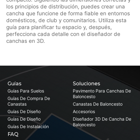
los principios de distribución, puedes crear una
cancha que funcione de forma fiable en entornos
domésticos, de club y comunitarios. Utiliza esta
guía para planificar tu espacio y, después,
perfecciona cada detalle con el diseñador de
canchas en 3D.
Guías
Soluciones
Guías Para Suelos
Pavimento Para Canchas De
Baloncesto
Guías De Compra De
Canastas
Canastas De Baloncesto
Guías De Diseño
Accesorios
Guías De Diseño
Diseñador 3D De Cancha De
Baloncesto
Guías De Instalación
FAQ