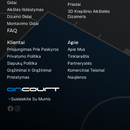
Gidai
Priedai
Aikštės Išdėstymas
3D Krepšinio Aikštelės
Dizaino Gidai
Dizaineris
Montavimo Gidai
FAQ
Klientai
Apie
Prisijungimas Prie Paskyros
Apie Mus
Privatumo Politika
Tinklaraštis
Slapukų Politika
Partnerystės
Grąžinimai Ir Grąžinimai
Komerciniai Teismai
Pristatymas
Naujienos
Susisiekite Su Mumis
„Facebook“
Instagram