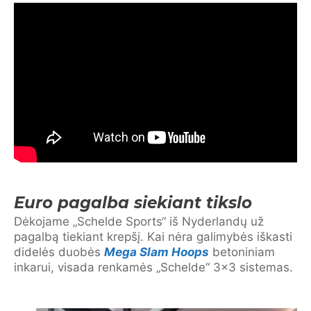
Euro pagalba siekiant tikslo
Dėkojame „Schelde Sports“ iš Nyderlandų už
pagalbą tiekiant krepšį. Kai nėra galimybės iškasti
didelės duobės
Mega Slam Hoops
betoniniam
inkarui, visada renkamės „Schelde“ 3×3 sistemas.