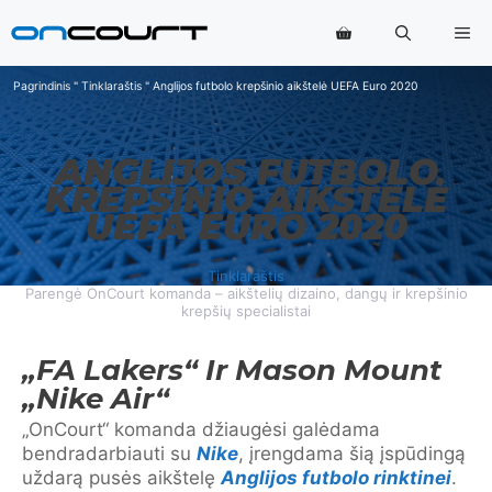
Pereiti
Me
prie
turinio
Pagrindinis
"
Tinklaraštis
"
Anglijos futbolo krepšinio aikštelė UEFA Euro 2020
ANGLIJOS FUTBOLO
KREPŠINIO AIKŠTELĖ
UEFA EURO 2020
Tinklaraštis
Parengė OnCourt komanda – aikštelių dizaino, dangų ir krepšinio
krepšių specialistai
„FA Lakers“ Ir Mason Mount
„Nike Air“
„OnCourt“ komanda džiaugėsi galėdama
bendradarbiauti su
Nike
, įrengdama šią įspūdingą
uždarą pusės aikštelę
Anglijos futbolo rinktinei
.