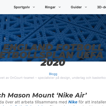
Sportgolv
Ringar
Guider
3D-de
ENGLAND FOTBOLL
ETBOLLSPLAN UEFA
2020
Blogg
ivet av OnCourt-teamet – specialister på design, underlag och basketko
ch Mason Mount ‘Nike Air’
da över att arbeta tillsammans med
Nike
för att instal