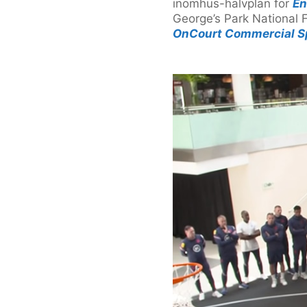
inomhus-halvplan för
En
George’s Park National 
OnCourt Commercial S