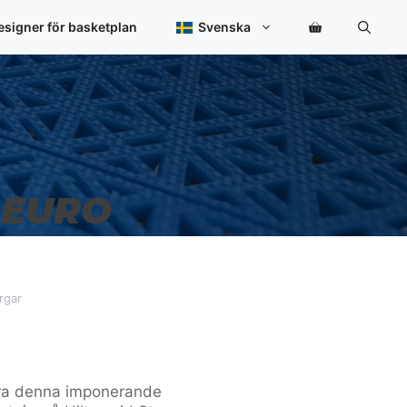
signer för basketplan
Svenska
 EURO
rgar
lera denna imponerande