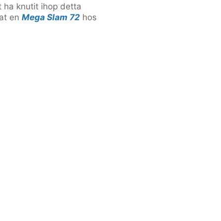
t ha knutit ihop detta
rat en
Mega Slam 72
hos