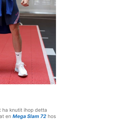
t ha knutit ihop detta
rat en
Mega Slam 72
hos