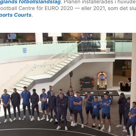
glands fotbollslandslag
. Planen installerades i huvude
Football Centre för EURO 2020 — eller 2021, som det slu
ports Courts
.