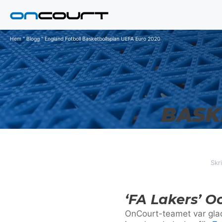
Hoppa
till
innehåll
Hem
"
Blogg
"
England Fotboll Basketbollsplan UEFA Euro 2020
BASK
Skr
‘FA Lakers’ O
OnCourt-teamet var gla