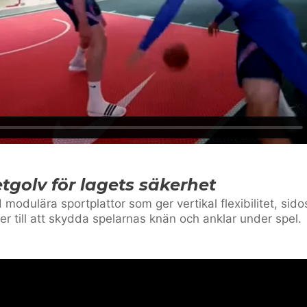
tgolv för lagets säkerhet
modulära sportplattor som ger vertikal flexibilitet, si
r till att skydda spelarnas knän och anklar under spel.