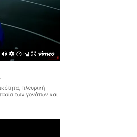
ς
ικότητα, πλευρική
τασία των γονάτων και