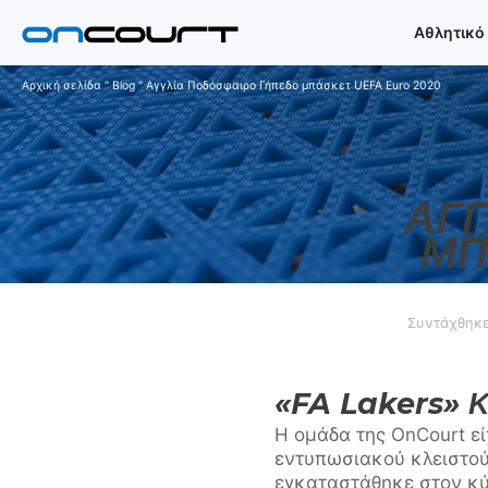
Μετάβαση
Αθλητικό
στο
περιεχόμενο
Αρχική σελίδα
"
Blog
"
Αγγλία Ποδόσφαιρο Γήπεδο μπάσκετ UEFA Euro 2020
ΑΓΓ
ΜΠ
Συντάχθηκε 
«FA Lakers» 
Η ομάδα της OnCourt εί
εντυπωσιακού κλειστού
εγκαταστάθηκε στον κύρι