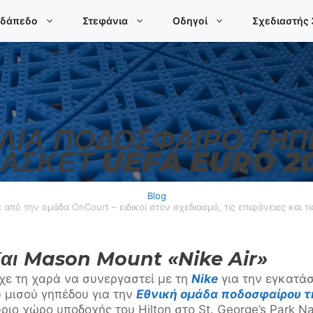
 δάπεδο
Στεφάνια
Οδηγοί
Σχεδιαστής
ΛΊΑ ΠΟΔΌΣΦΑΙΡΟ ΓΉ
ΆΣΚΕΤ UEFA EURO 2
Blog
από την ομάδα OnCourt – ειδικοί στον σχεδιασμό, τις επιφάνειες και τ
Και Mason Mount «Nike Air»
χε τη χαρά να συνεργαστεί με τη
Nike
για την εγκατά
 μισού γηπέδου για την
Εθνική ομάδα ποδοσφαίρου τ
ο χώρο υποδοχής του Hilton στο St. George’s Park Nat