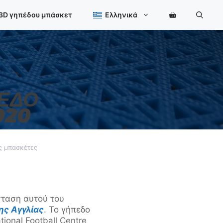
 3D γηπέδου μπάσκετ
Ελληνικά
ΠΕΔΟ
020
ις μπασκέτες
σταση αυτού του
ης Αγγλίας
. Το γήπεδο
ional Football Centre