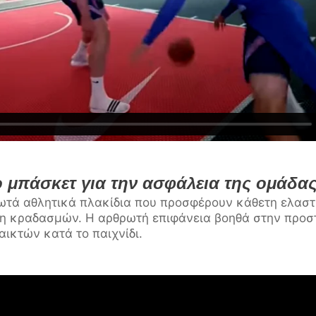
μπάσκετ για την ασφάλεια της ομάδα
ρωτά αθλητικά πλακίδια που προσφέρουν κάθετη ελαστ
η κραδασμών. Η αρθρωτή επιφάνεια βοηθά στην προσ
ικτών κατά το παιχνίδι.