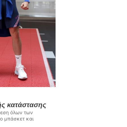
ής κατάστασης
νδεση όλων των
δο μπάσκετ και