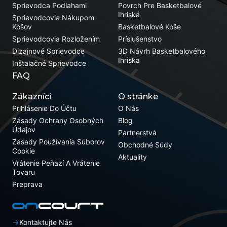
Sprievodca Podlahami
Povrch Pre Basketbalové
Ihriská
Sprievodcovia Nákupom
Košov
Basketbalové Koše
Sprievodcovia Rozložením
Príslušenstvo
Dizajnové Sprievodce
3D Návrh Basketbalového
Ihriska
Inštalačné Sprievodce
FAQ
Zákazníci
O stránke
Prihlásenie Do Účtu
O Nás
Zásady Ochrany Osobných
Blog
Údajov
Partnerstvá
Zásady Používania Súborov
Obchodné Súdy
Cookie
Aktuality
Vrátenie Peňazí A Vrátenie
Tovaru
Preprava
Kontaktujte Nás