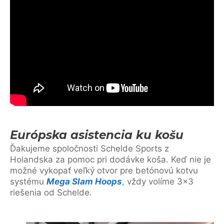
Európska asistencia ku košu
Ďakujeme spoločnosti Schelde Sports z
Holandska za pomoc pri dodávke koša. Keď nie je
možné vykopať veľký otvor pre betónovú kotvu
systému
Mega Slam Hoops
, vždy volíme 3×3
riešenia od Schelde.