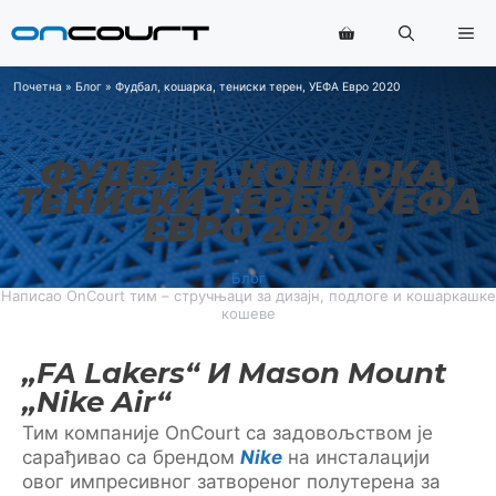
Прескочи
Ме
на
садржај
Почетна
»
Блог
»
Фудбал, кошарка, тениски терен, УЕФА Евро 2020
ФУДБАЛ, КОШАРКА,
ТЕНИСКИ ТЕРЕН, УЕФА
ЕВРО 2020
Блог
Написао OnCourt тим – стручњаци за дизајн, подлоге и кошаркашке
кошеве
„FA Lakers“ И Mason Mount
„Nike Air“
Тим компаније OnCourt са задовољством је
сарађивао са брендом
Nike
на инсталацији
овог импресивног затвореног полутерена за