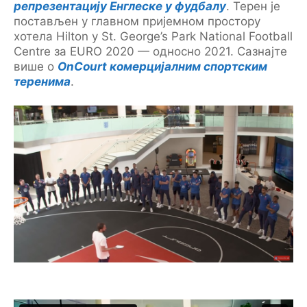
репрезентацију Енглеске у фудбалу
. Терен је
постављен у главном пријемном простору
хотела Hilton у St. George’s Park National Football
Centre за EURO 2020 — односно 2021. Сазнајте
више о
OnCourt комерцијалним спортским
теренима
.