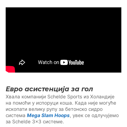
Евро асистенција за гол
Хвала компанији Schelde Sports из Холандије
на помоћи у испоруци коша. Када није могуће
ископати велику рупу за бетонско сидро
система
Mega Slam Hoops
, увек се одлучујемо
за Schelde 3×3 системе.