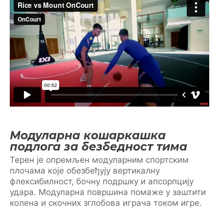
Модуларна кошаркашка
подлога за безбедност тима
Терен је опремљен модуларним спортским
плочама које обезбеђују вертикалну
флексибилност, бочну подршку и апсорпцију
удара. Модуларна површина помаже у заштити
колена и скочних зглобова играча током игре.