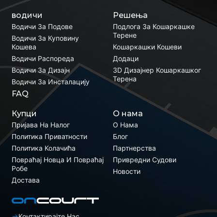
водичи
Решења
Водичи За Подове
Подлога За Кошаркашке
Терене
Водичи За Куповину
Кошева
Кошаркашки Кошеви
Водичи Распореда
Додаци
Водичи За Дизајн
3D Дизајнер Кошаркашког
Терена
Водичи За Инсталацију
FAQ
Купци
О нама
Пријава На Налог
О Нама
Политика Приватности
Блог
Политика Колачића
Партнерства
Повраћај Новца И Повраћај
Привредни Судови
Робе
Новости
Достава
Контактирајте Нас