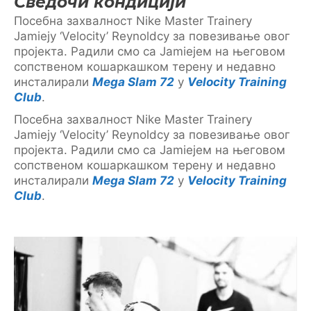
Сведочи кондицији
Посебна захвалност Nike Master Trainerу
Jamieју ‘Velocity’ Reynoldсу за повезивање овог
пројекта. Радили смо са Jamieјем на његовом
сопственом кошаркашком терену и недавно
инсталирали
Mega Slam 72
у
Velocity Training
Club
.
Посебна захвалност Nike Master Trainerу
Jamieју ‘Velocity’ Reynoldсу за повезивање овог
пројекта. Радили смо са Jamieјем на његовом
сопственом кошаркашком терену и недавно
инсталирали
Mega Slam 72
у
Velocity Training
Club
.