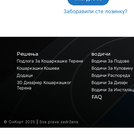
Заборавили сте лозинку?
Решења
водичи
Подлога За Кошаркашке Терене
Водичи За Подове
Кошаркашки Кошеви
Водичи За Куповину
Додаци
Водичи Распореда
3D Дизајнер Кошаркашког
Водичи За Дизајн
Терена
Водичи За Инсталац
FAQ
© ОнКорт 2025
|
Sva prava zadržana