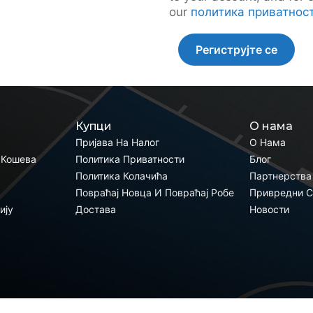
our
политика приватнос
Региструјте се
Купци
О нама
Пријава На Налог
О Нама
 Кошева
Политика Приватности
Блог
Политика Колачића
Партнерства
Повраћај Новца И Повраћај Робе
Привредни С
ију
Достава
Новости