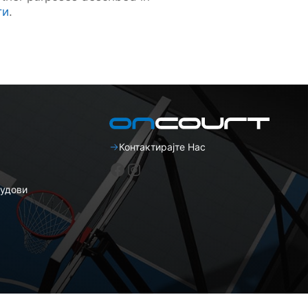
ти
.
Контактирајте Нас
Фејсбук
Инстаграм
удови