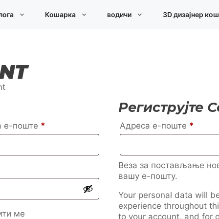
лога
Кошарка
водичи
3D дизајнер ко
NT
nt
Региструјте С
Обавезно
Обаве
а е-поште
*
Адреса е-поште
*
Веза за постављање нов
вашу е-пошту.
Your personal data will b
experience throughout th
мти ме
to your account, and for 