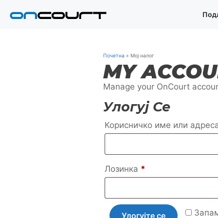
Прескочи
Под
на
садржај
Почетна
»
Мој налог
MY ACCOU
Manage your OnCourt accou
Улогуј Се
Корисничко име или адрес
Обавезно
Лозинка
*
Запа
Улогујте се