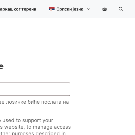
шаркашког терена
Српски језик
е
зно
е лозинке биће послата на
e used to support your
is website, to manage access
other purposes described in