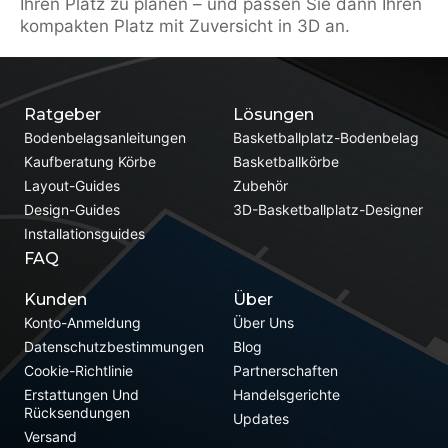
Ihren Platz zu planen – und passen Sie dann Ihren
kompakten Platz mit Zuversicht in 3D an.
Ratgeber
Lösungen
Bodenbelagsanleitungen
Basketballplatz-Bodenbelag
Kaufberatung Körbe
Basketballkörbe
Layout-Guides
Zubehör
Design-Guides
3D-Basketballplatz-Designer
Installationsguides
FAQ
Kunden
Über
Konto-Anmeldung
Über Uns
Datenschutzbestimmungen
Blog
Cookie-Richtlinie
Partnerschaften
Erstattungen Und
Handelsgerichte
Rücksendungen
Updates
Versand