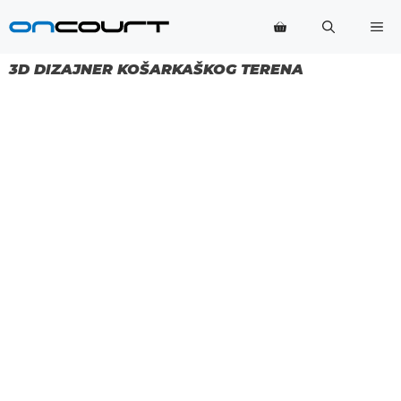
Preskoči
Me
na
sadržaj
3D DIZAJNER KOŠARKAŠKOG TERENA