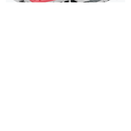
Super X
Vår främsta basketplatta är konstruerad för
elitgrepp, snabba fotrörelser och maximal respons
på planen. Super X ger en dynamisk
högpresterande spelupplevelse som uppskattas
av idrottare som kräver toppnivåprecision vid varje
cut, drive och skott.
Utforska Super X