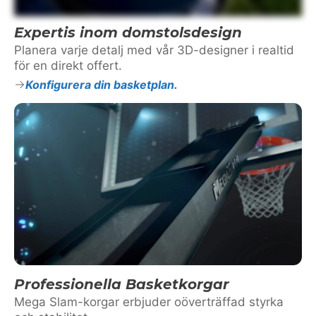
Expertis inom domstolsdesign
Planera varje detalj med vår 3D-designer i realtid
för en direkt offert.
Konfigurera din basketplan.
Professionella Basketkorgar
Mega Slam-korgar erbjuder oöverträffad styrka