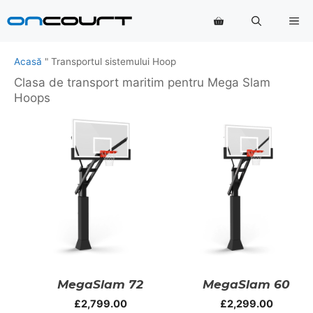
Salt
Me
la
conținut
Acasă
"
Transportul sistemului Hoop
Clasa de transport maritim pentru Mega Slam
Hoops
MegaSlam 72
MegaSlam 60
£
2,799.00
£
2,299.00