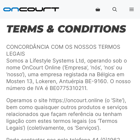
Saltar
Me
para
o
conteúdo
TERMS & CONDITIONS
CONCORDÂNCIA COM OS NOSSOS TERMOS
LEGAIS
Somos a Lifestyle Systems Ltd, operando sob o
nome OnCourt Online (‘Empresa‘, ‘nós‘, ‘nos‘ ou
‘nosso‘), uma empresa registada na Bélgica em
Mosten 13, Lokeren, Antuérpia BE-9160. O nosso
número de IVA é BE0775310211.
Operamos o site https://oncourt.online (o ‘Site‘),
bem como quaisquer outros produtos e serviços
relacionados que façam referência ou tenham
ligação com estes termos legais (os ‘Termos
Legais‘) (coletivamente, os ‘Serviços‘).