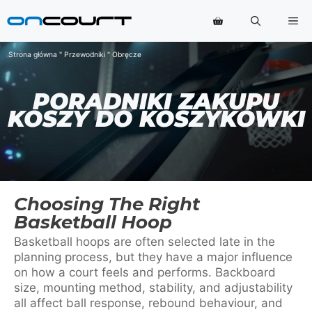
Przejdź
Me
do
treści
Strona główna
"
Przewodniki
"
Obręcze
PORADNIKI ZAKUPU
KOSZY DO KOSZYKÓWKI
Choosing The Right
Basketball Hoop
Basketball hoops are often selected late in the
planning process, but they have a major influence
on how a court feels and performs. Backboard
size, mounting method, stability, and adjustability
all affect ball response, rebound behaviour, and