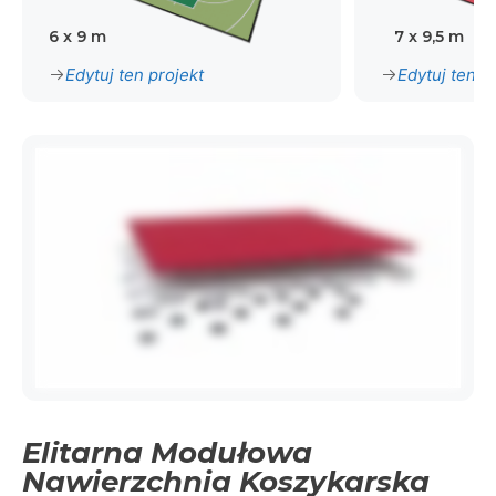
6 x 9 m
7 x 9,5 m
Edytuj ten projekt
Edytuj ten p
Elitarna Modułowa
Nawierzchnia Koszykarska