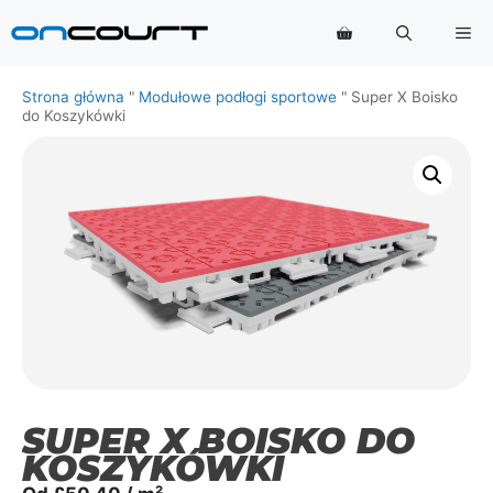
Przejdź
Me
do
treści
Strona główna
"
Modułowe podłogi sportowe
"
Super X Boisko
do Koszykówki
SUPER X BOISKO DO
KOSZYKÓWKI