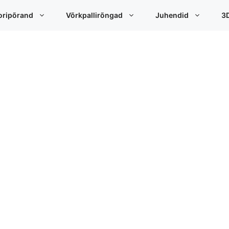
oripõrand
Võrkpallirõngad
Juhendid
3D