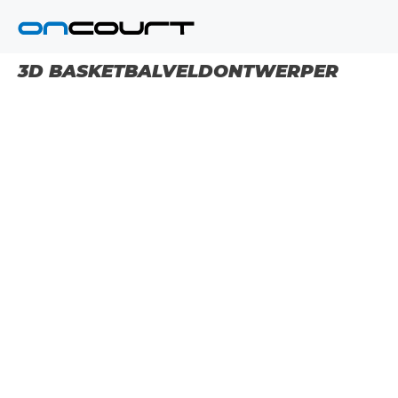
Ga
naar
de
inhoud
3D BASKETBALVELDONTWERPER