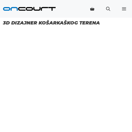
Preskoči
Iz
na
sadržaj
3D DIZAJNER KOŠARKAŠKOG TERENA