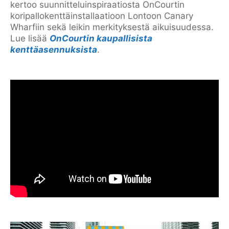
kertoo suunnitteluinspiraatiosta OnCourtin
koripallokenttäinstallaatioon Lontoon Canary
Wharfiin sekä leikin merkityksestä aikuisuudessa.
Lue lisää
OnCourtin kaupallisista
kenttäasennuksista
.