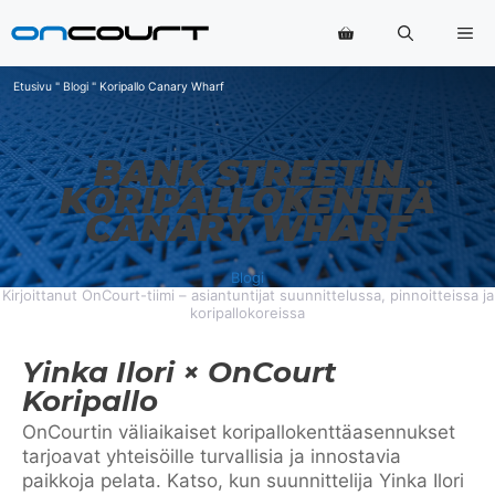
Siirry
Va
sisältöön
Etusivu
"
Blogi
"
Koripallo Canary Wharf
BANK STREETIN
KORIPALLOKENTTÄ
CANARY WHARF
Blogi
Kirjoittanut OnCourt-tiimi – asiantuntijat suunnittelussa, pinnoitteissa ja
koripallokoreissa
Yinka Ilori × OnCourt
Koripallo
OnCourtin väliaikaiset koripallokenttäasennukset
tarjoavat yhteisöille turvallisia ja innostavia
paikkoja pelata. Katso, kun suunnittelija Yinka Ilori