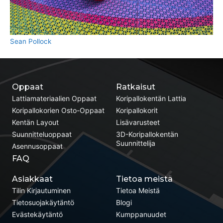
Sean Pollock
Oppaat
Ratkaisut
Lattiamateriaalien Oppaat
Koripallokentän Lattia
Koripallokorien Osto-Oppaat
Koripallokorit
Kentän Layout
Lisävarusteet
Suunnitteluoppaat
3D-Koripallokentän
Suunnittelija
Asennusoppaat
FAQ
Asiakkaat
Tietoa meistä
Tilin Kirjautuminen
Tietoa Meistä
Tietosuojakäytäntö
Blogi
Evästekäytäntö
Kumppanuudet