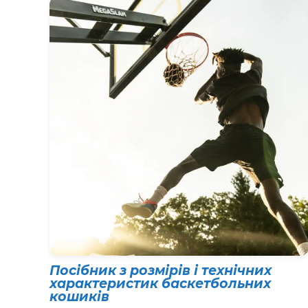
Посібник з розмірів і технічних
характеристик баскетбольних
кошиків