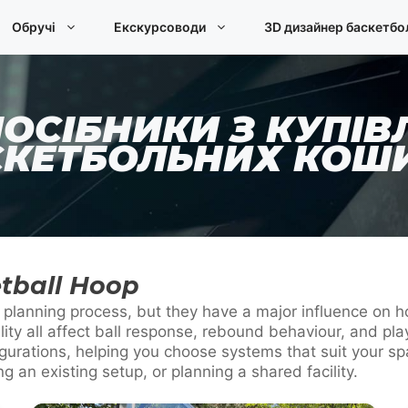
Обручі
Екскурсоводи
3D дизайнер баскетбо
ОСІБНИКИ З КУПІВ
КЕТБОЛЬНИХ КОШ
tball Hoop
he planning process, but they have a major influence on
ility all affect ball response, rebound behaviour, and 
urations, helping you choose systems that suit your spa
 an existing setup, or planning a shared facility.