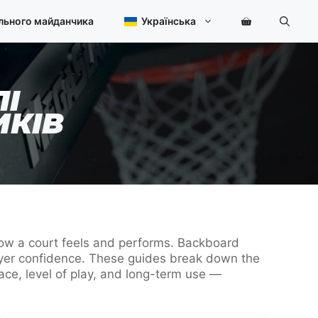
льного майданчика
Українська
ЛІ
ИКІВ
 how a court feels and performs. Backboard
player confidence. These guides break down the
ce, level of play, and long-term use —