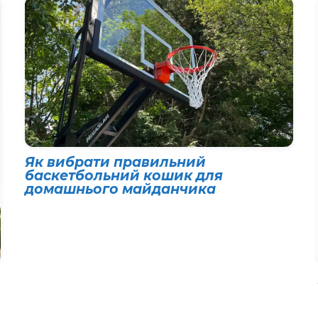
Як вибрати правильний
баскетбольний кошик для
домашнього майданчика