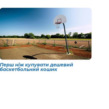
Перш ніж купувати дешевий
баскетбольний кошик