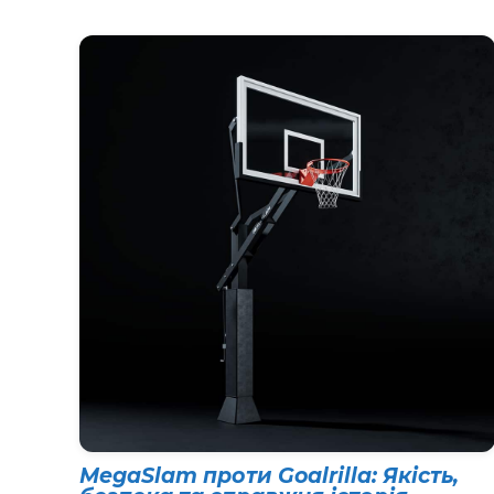
MegaSlam проти Goalrilla: Якість,