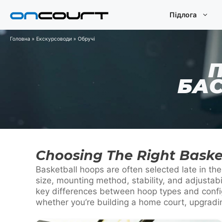
Перейти
Підлога
до
змісту
Головна
»
Екскурсоводи
»
Обручі
П
БАС
Choosing The Right Baske
Basketball hoops are often selected late in t
size, mounting method, stability, and adjustab
key differences between hoop types and config
whether you’re building a home court, upgrading