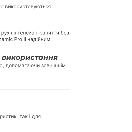
сто використовуються
рух і інтенсивні заняття без
mic Pro II надійним
о використання
ею, допомагаючи зовнішнім
истик, так і для