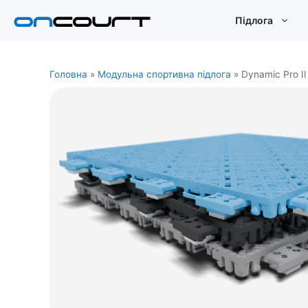
Перейти
Підлога
до
змісту
Головна
»
Модульна спортивна підлога
»
Dynamic Pro II