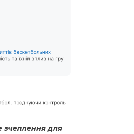
риттів баскетбольних
ть та їхній вплив на гру
етбол, поєднуючи контроль
 зчеплення для