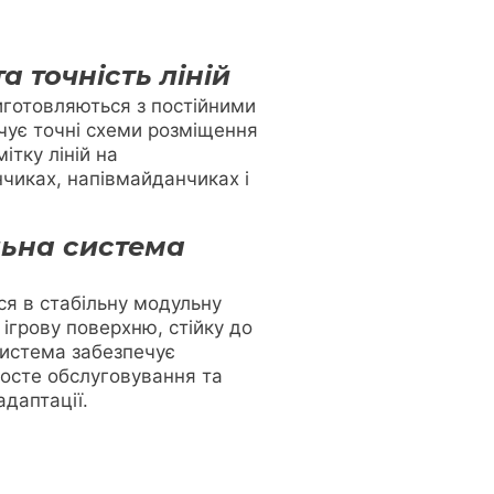
та точність ліній
виготовляються з постійними
чує точні схеми розміщення
ітку ліній на
чиках, напівмайданчиках і
ьна система
ся в стабільну модульну
 ігрову поверхню, стійку до
Система забезпечує
осте обслуговування та
даптації.