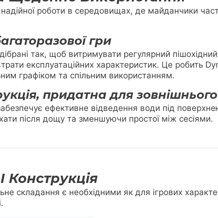
я надійної роботи в середовищах, де майданчики ча
агаторазової гри
дібрані так, щоб витримувати регулярний пішохідний 
рати експлуатаційних характеристик. Це робить Dyna
льним графіком та спільним використанням.
укція, придатна для зовнішньог
 забезпечує ефективне відведення води під поверхн
ти після дощу та зменшуючи простої між сесіями.
І Конструкція
льне складання є необхідними як для ігрових характер
.