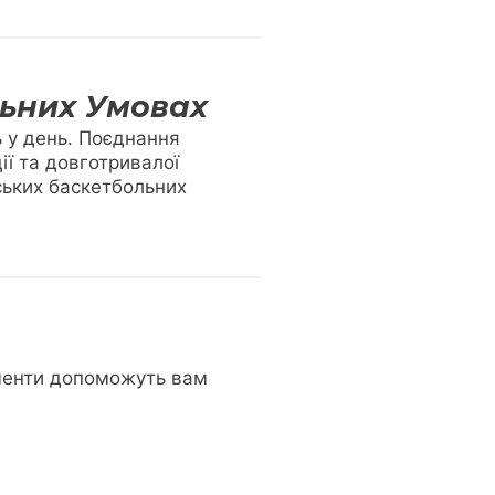
льних Умовах
ь у день. Поєднання
ії та довготривалої
дських баскетбольних
ументи допоможуть вам