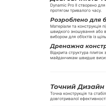
Dynamic Pro II створено дл
протягом тривалого часу.
Розроблено для б
Матеріали та конструкція пі
швидкого зношування або вт
вибором для об’єктів із щі
Дренажна констр
Відкрита структура плиток
майданчикам швидше висиха
Точний Дизайн 
Точна конструкція та стабі
довготривалої ефективності