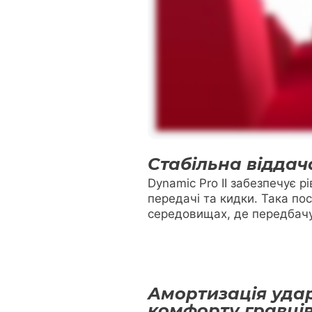
Стабільна віддач
Dynamic Pro II забезпечує р
передачі та кидки. Така по
середовищах, де передбачув
Амортизація удар
комфорту гравці