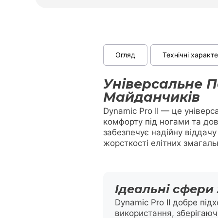
Огляд
Технічні характ
Універсальне П
Майданчиків
Dynamic Pro II — це універ
комфорту під ногами та дов
забезпечує надійну віддач
жорсткості елітних змагаль
Ідеальні сфери
Dynamic Pro II добре під
використання, зберігаюч