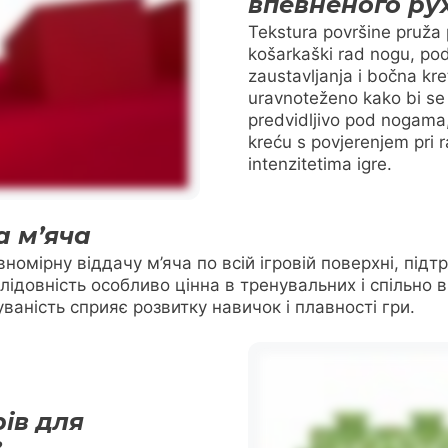
впевненого ру
Tekstura površine pruža
košarkaški rad nogu, pod
zaustavljanja i bočna kre
uravnoteženo kako bi se 
predvidljivo pod nogama
kreću s povjerenjem pri ra
intenzitetima igre.
а м’яча
івномірну віддачу м’яча по всій ігровій поверхні, пі
слідовність особливо цінна в тренувальних і спільно
аність сприяє розвитку навичок і плавності гри.
ів для
в