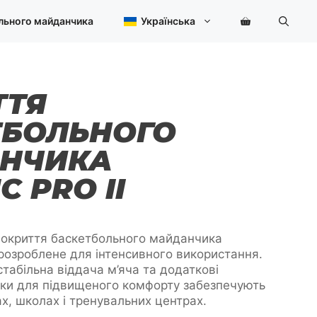
льного майданчика
Українська
ТТЯ
ТБОЛЬНОГО
НЧИКА
C PRO II
 покриття баскетбольного майданчика
 розроблене для інтенсивного використання.
стабільна віддача м’яча та додаткові
дки для підвищеного комфорту забезпечують
ах, школах і тренувальних центрах.