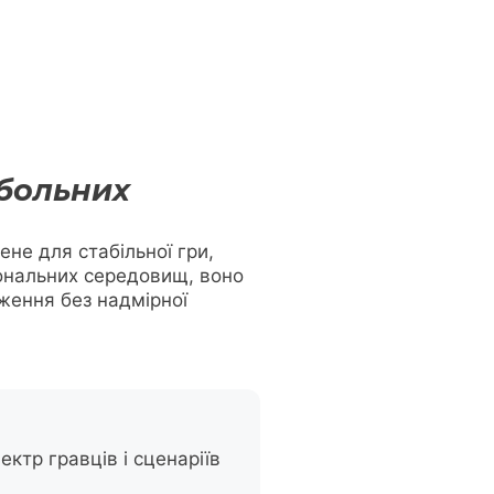
тбольних
не для стабільної гри,
іональних середовищ, воно
ження без надмірної
ектр гравців і сценаріїв