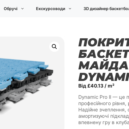
Обручі
Екскурсоводи
3D дизайнер баскетбо
ПОКРИ
БАСКЕ
МАЙДА
DYNAMI
Від
£
40.13
/ m²
Dynamic Pro II — це
професійного рівня,
Надійне зчеплення, 
амортизуючі підкла
впевнену гру в клуб