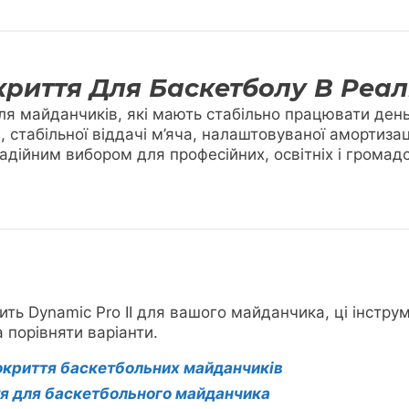
риття Для Баскетболу В Реа
для майданчиків, які мають стабільно працювати ден
 стабільної віддачі м’яча, налаштовуваної амортизац
надійним вибором для професійних, освітніх і грома
ить Dynamic Pro II для вашого майданчика, ці інстр
а порівняти варіанти.
окриття баскетбольних майданчиків
тя для баскетбольного майданчика