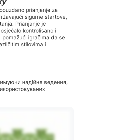
ху
 pouzdano prianjanje za
ržavajući sigurne startove,
tanja. Prianjanje je
osjećalo kontrolisano i
, pomažući igračima da se
zličitim stilovima i
дтримуючи надійне ведення,
 використовуваних