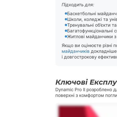
Підходить для:
Баскетбольні майданчи
Школи, коледжі та уні
Тренувальні об’єкти т
Багатофункціональні с
Житлові майданчики з 
Якщо ви оцінюєте різні 
майданчиків
докладніше 
і довгострокову ефективн
Ключові Експлу
Dynamic Pro II розроблено 
поверхні з комфортом погл