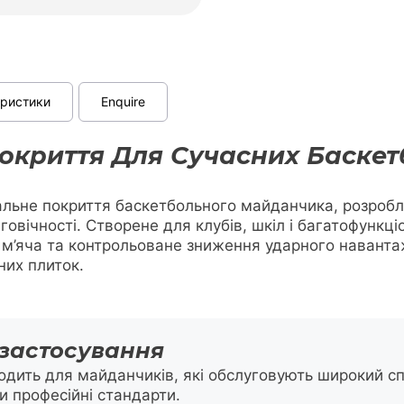
еристики
Enquire
окриття Для Сучасних Баске
сальне покриття баскетбольного майданчика, розробле
говічності. Створене для клубів, шкіл і багатофункц
у м’яча та контрольоване зниження ударного наванта
них плиток.
 застосування
ходить для майданчиків, які обслуговують широкий сп
и професійні стандарти.