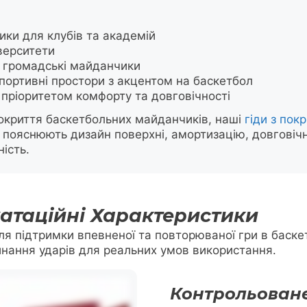
ки для клубів та академій
верситети
а громадські майданчики
портивні простори з акцентом на баскетбол
пріоритетом комфорту та довговічності
покриття баскетбольних майданчиків, наші
гіди з пок
пояснюють дизайн поверхні, амортизацію, довговічніс
ість.
атаційні Характеристики
для підтримки впевненої та повторюваної гри в баск
инання ударів для реальних умов використання.
Контрольоване