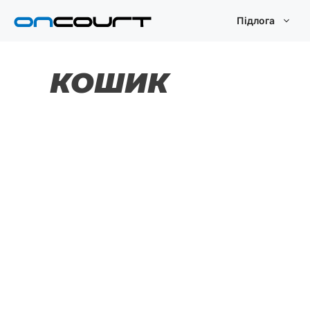
Перейти
Підлога
до
змісту
КОШИК