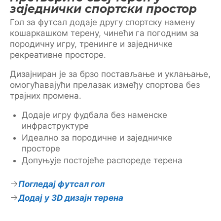
заједнички спортски простор
Гол за футсал додаје другу спортску намену
кошаркашком терену, чинећи га погодним за
породичну игру, тренинге и заједничке
рекреативне просторе.
Дизајниран је за брзо постављање и уклањање,
омогућавајући прелазак између спортова без
трајних промена.
Додаје игру фудбала без наменске
инфраструктуре
Идеално за породичне и заједничке
просторе
Допуњује постојеће распореде терена
Погледај футсал гол
Додај у 3D дизајн терена