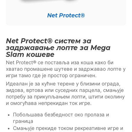
Net Protect®
Net Protect® систем за
задржавање лопте за Mega
Slam кошеве
Net Protect® се поставља иза коша како би
хватао промашене шутеве и задржавао лопте у
игри тамо где је простор ограничен.
Идеалан је за кућне терене у близини ограда,
зидова, вртова или суседних парцела, смањује
потребу за прикупљањем лопти, штити околину
и омогућава непрекидан ток игре.
Побољшава безбедност око пролаза и
граница
Смањује прекиде током рекреативне игре и