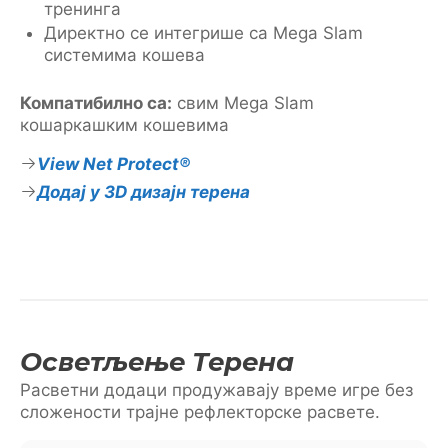
тренинга
Директно се интегрише са Mega Slam
системима кошева
Компатибилно са:
свим Mega Slam
кошаркашким кошевима
View Net Protect®
Додај у 3D дизајн терена
Осветљење Терена
Расветни додаци продужавају време игре без
сложености трајне рефлекторске расвете.