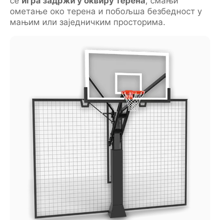
се
игра задржи у оквиру терена
, смањи
ометање око терена и побољша безбедност у
мањим или заједничким просторима.