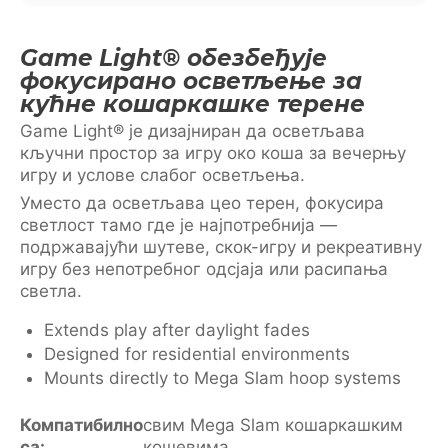
Game Light® обезбеђује
фокусирано осветљење за
кућне кошаркашке терене
Game Light® је дизајниран да осветљава
кључни простор за игру око коша за вечерњу
игру и услове слабог осветљења.
Уместо да осветљава цео терен, фокусира
светлост тамо где је најпотребнија —
подржавајући шутеве, скок-игру и рекреативну
игру без непотребног одсјаја или расипања
светла.
Extends play after daylight fades
Designed for residential environments
Mounts directly to Mega Slam hoop systems
Компатибилно
свим Mega Slam кошаркашким
са:
кошевима