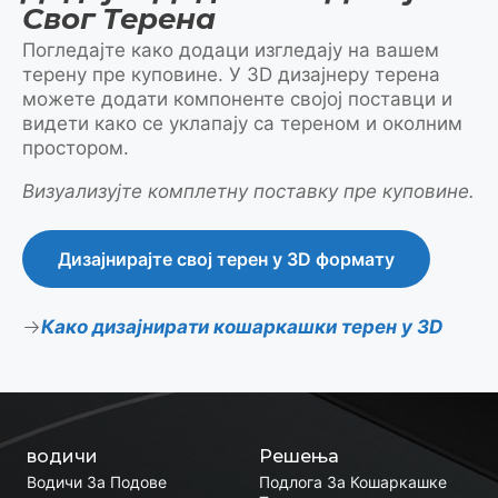
Свог Терена
Погледајте како додаци изгледају на вашем
терену пре куповине. У 3D дизајнеру терена
можете додати компоненте својој поставци и
видети како се уклапају са тереном и околним
простором.
Визуализујте комплетну поставку пре куповине.
Дизајнирајте свој терен у 3D формату
Како дизајнирати кошаркашки терен у 3D
водичи
Решења
Водичи За Подове
Подлога За Кошаркашке