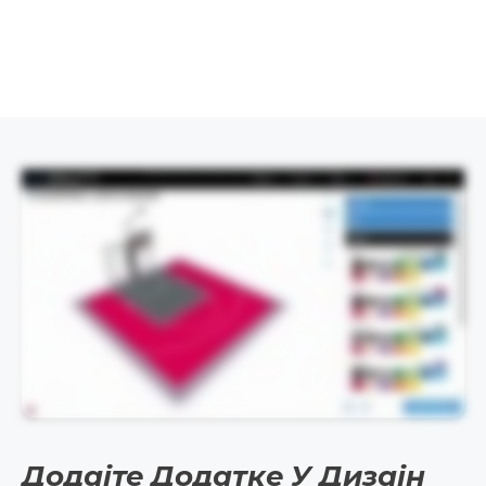
Овај видео визуелно приказује процес дизајна и не садржи говорни аудио.
Додајте Додатке У Дизајн