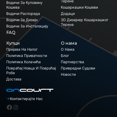
Терене
Водичи За Куповину
Кошева
Кошаркашки Кошеви
Водичи Распореда
Додаци
Водичи За Дизајн
3D Дизајнер Кошаркашког
Терена
Водичи За Инсталацију
FAQ
Купци
О нама
Пријава На Налог
О Нама
Политика Приватности
Блог
Политика Колачића
Партнерства
Повраћај Новца И Повраћај
Привредни Судови
Робе
Новости
Достава
Контактирајте Нас
Фејсбук
Инстаграм