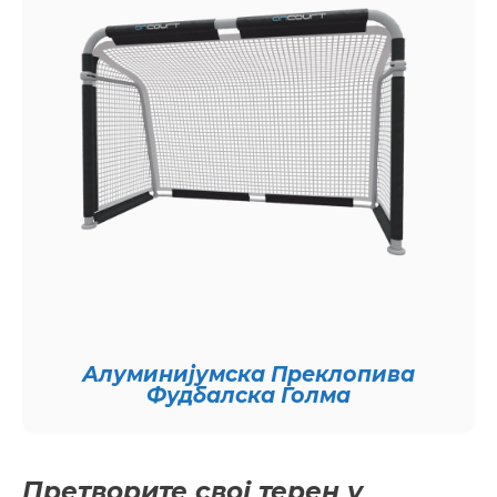
Алуминијумска Преклопива
Фудбалска Голма
Претворите свој терен у