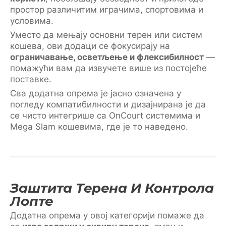
простор различитим играчима, спортовима и
условима.
Уместо да мењају основни терен или систем
кошева, ови додаци се фокусирају на
ограничавање, осветљење и флексибилност
—
помажући вам да извучете више из постојеће
поставке.
Сва додатна опрема је јасно означена у
погледу компатибилности и дизајнирана је да
се чисто интегрише са OnCourt системима и
Mega Slam кошевима, где је то наведено.
Заштита Терена И Контрола
Лопте
Додатна опрема у овој категорији помаже да