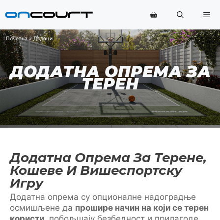
Прескочи
Ме
на
садржај
Почетна
»
Додаци
ДОДАТНА ОПРЕМА ЗА
ТЕРЕН
Додатна Опрема За Терене,
Кошеве И Вишеспортску
Игру
Додатна опрема су опционалне надоградње
осмишљене да
прошире начин на који се терен
користи
, побољшају безбедност и прилагоде