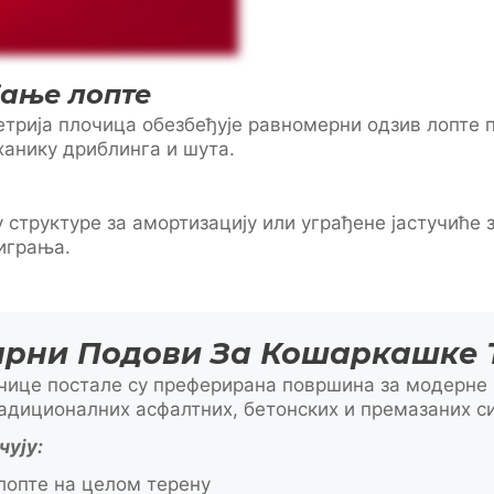
јање лопте
трија плочица обезбеђује равномерни одзив лопте п
анику дриблинга и шута.
структуре за амортизацију или уграђене јастучиће з
играња.
рни Подови За Кошаркашке 
чице постале су преферирана површина за модерне 
адиционалних асфалтних, бетонских и премазаних с
чују:
опте на целом терену