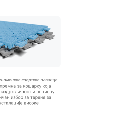
намeнске спортске плочице
премна за кошарку која
 издржљивост и опциону
ичан избор за терене за
нсталације високе