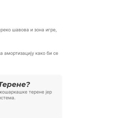
реко шавова и зона игре,
а амортизацију како би се
Терене?
кошаркашке терене јер
истема.