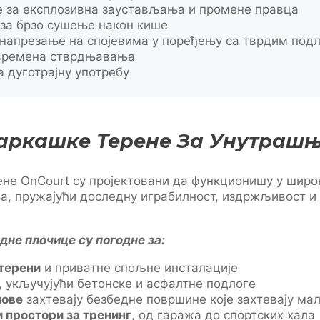
за експлозивна заустављања и промене правца
за брзо сушење након кише
апрезање на спојевима у поређењу са тврдим под
 времена стврдњавања
 дуготрајну употребу
аркашке Терене За Унутраш
не OnCourt су пројектовани да функционишу у широ
, пружајући доследну играбилност, издржљивост и
не плочице су погодне за:
терени
и приватне спољне инсталације
, укључујући бетонске и асфалтне подлоге
нове
захтевају безбедне површине које захтевају м
 простори за тренинг
, од гаража до спортских хала