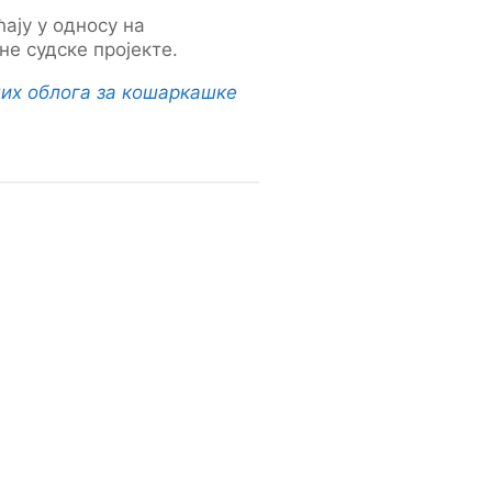
ају у односу на
е судске пројекте.
них облога за кошаркашке