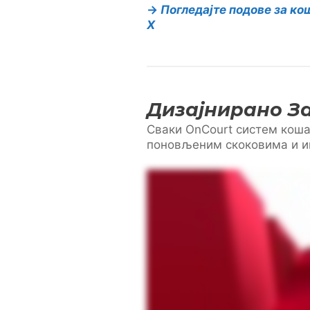
→
Погледајте подове за к
X
Дизајнирано З
Сваки OnCourt систем коша
поновљеним скоковима и и