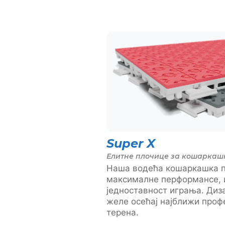
Super X
Елитне плочице за кошаркаш
Наша водећа кошаркашка п
максималне перформансе,
једноставност играња. Диза
желе осећај најближи проф
терена.