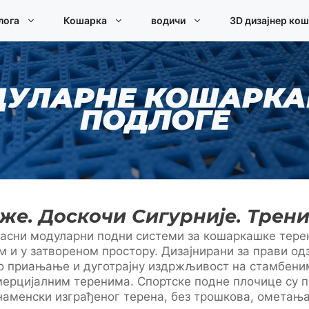
лога
Кошарка
водичи
3D дизајнер ко
УЛАРНЕ КОШАРК
ПОДЛОГЕ
же. Доскочи Сигурније. Трени
асни модуларни подни системи за кошаркашке терен
 и у затвореном простору. Дизајнирани за прави од
о приањање и дуготрајну издржљивост на стамбени
мерцијалним теренима. Спортске подне плочице су п
наменски изграђеног терена, без трошкова, ометања