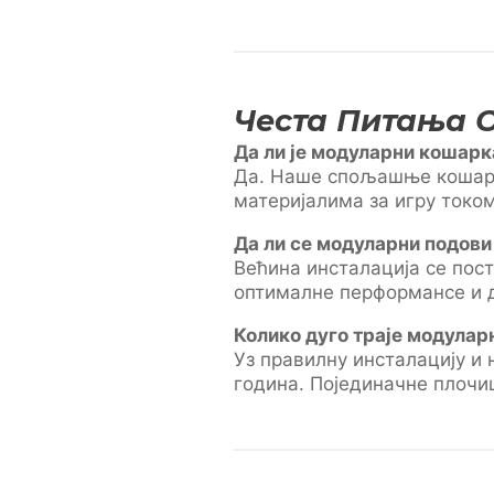
Честа Питања 
Да ли је модуларни кошарк
Да. Наше спољашње кошарк
материјалима за игру током
Да ли се модуларни подови
Већина инсталација се пос
оптималне перформансе и д
Колико дуго траје модула
Уз правилну инсталацију и
година. Појединачне плочи