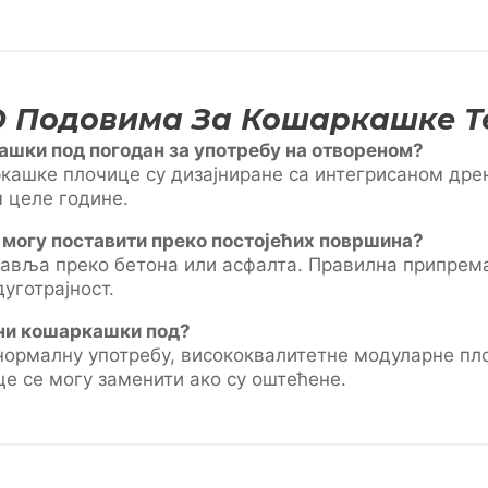
О Подовима За Кошаркашке Т
ашки под погодан за употребу на отвореном?
ашке плочице су дизајниране са интегрисаном др
 целе године.
 могу поставити преко постојећих површина?
тавља преко бетона или асфалта. Правилна припрема
уготрајност.
рни кошаркашки под?
 нормалну употребу, висококвалитетне модуларне пл
це се могу заменити ако су оштећене.