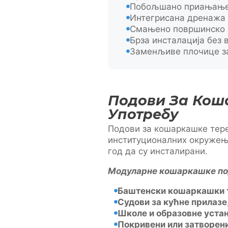
Побољшано приањање 
Интегрисана дренажа 
Смањено површинско н
Брза инсталација без
Заменљиве плочице за
Подови За Кош
Употребу
Подови за кошаркашке тере
институционалних окружења
год да су инсталирани.
Модуларне кошаркашке под
Баштенски кошаркашки 
Судови за кућне прилазе
Школе и образовне уста
Покривени или затворени