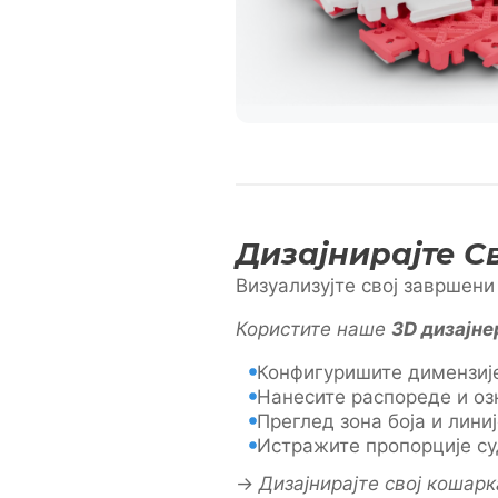
Дизајнирајте С
Визуализујте свој завршени
Користите наше
3D дизајн
Конфигуришите димензиј
Нанесите распореде и оз
Преглед зона боја и лини
Истражите пропорције су
→
Дизајнирајте свој кошар