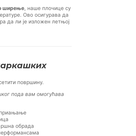
о ширење
, наше плочице су
ературе. Ово осигурава да
ра да ли је изложен летњој
ошаркашких
сетити површину.
шког пода вам омогућава
 приањање
чица
вршна обрада
 перформансама