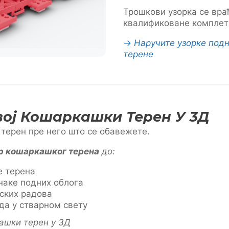
Трошкови узорка се враћ
квалификоване комплетн
→
Наручите узорке под
терене
вој Кошаркашки Терен У 3Д
 терен пре него што се обавежете.
ер кошаркашког терена
до:
е терена
наке подних облога
јских радова
да у стварном свету
кашки терен у 3Д