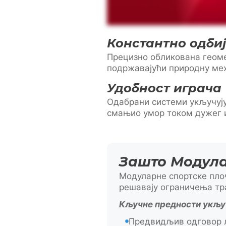
Константно одби
Прецизно обликована геоме
подржавајући природну мех
Удобност играча
Одабрани системи укључују 
смањио умор током дужег 
Зашто Модула
Модуларне спортске пло
решавају ограничења тр
Кључне предности укљу
Предвидљив одговор л