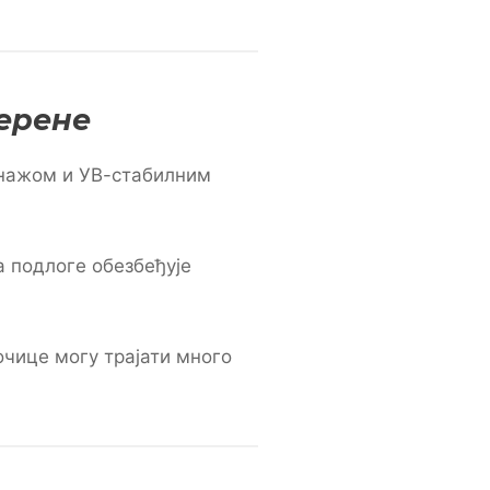
ерене
енажом и УВ-стабилним
 подлоге обезбеђује
очице могу трајати много