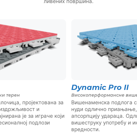
ливених површина.
Dynamic Pro II
ки терен
Високоперформансне више
лочица, пројектована за
Вишенаменска подлога с
 издржљивост и
нуди одлично приањање,
јнирана је за играче који
апсорпцију удараца. Одл
есионалној подлози
вишеструку употребу и и
вредности.