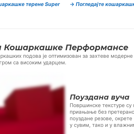
ошаркашке терене Super
→
Погледајте кошаркашки
а Кошаркашке Перформансе
ркашких подова је оптимизован за захтеве модерне 
гром са високим ударцем.
Поуздана вуча
Површинске текстуре су 
приањање без претераног
поуздане резове, окрете
у сувим, тако и у влажн