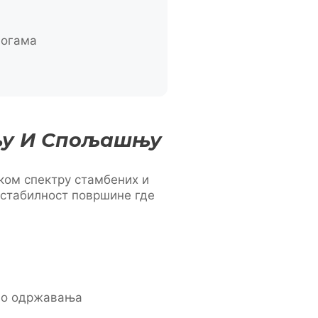
логама
њу И Спољашњу
ком спектру стамбених и
 стабилност површине где
ало одржавања