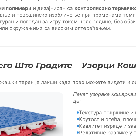
ни полимери
и дизајниран са
контролисано термичк
зање и површинско изобличење при променама темп
гуран и погодан за игру током целе године, без обзи
 или окружењима са високим оптерећењем.
его Што Градите – Узорци К
ркашки терен је лакши када прво можете видети и о
Пакет узорака кошарка
да:
Текстура површине и
Крутост и осећај пло
Квалитет израде и за
Релативне разлике у