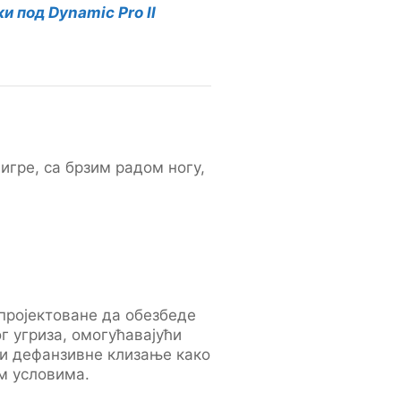
 под Dynamic Pro II
игре, са брзим радом ногу,
пројектоване да обезбеде
 угриза, омогућавајући
 и дефанзивне клизање како
им условима.