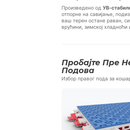
Произведено од
УВ-стабил
отпорне на савијање, поди
ваш терен остане раван, си
врућини, зимској хладноћи
Пробајте Пре Н
Подова
Избор правог пода за коша