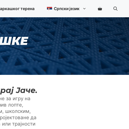
шаркашког терена
Српски језик
АШКЕ
рај Јаче.
е за игру на
зив лопте,
м, школским,
ројектоване да
 или трајности