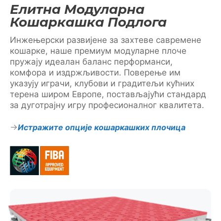
Елитна Модуларна
Кошаркашка Подлога
Инжењерски развијене за захтеве савремене
кошарке, наше премиум модуларне плоче
пружају идеалан баланс перформанси,
комфора и издржљивости. Поверење им
указују играчи, клубови и градитељи кућних
терена широм Европе, постављајући стандард
за дуготрајну игру професионалног квалитета.
Истражите опције кошаркашких плочица