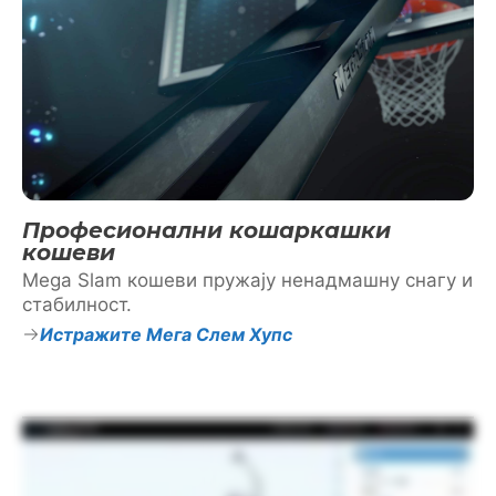
Професионални кошаркашки
кошеви
Mega Slam кошеви пружају ненадмашну снагу и
стабилност.
Истражите Мега Слем Хупс