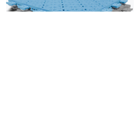
Dynamic Pro II
Прави свестрани избор. Dynamic Pro II
комбинује уједначен одзив лопте са удобним и
опраштајућим осећајем под ногама, што га
чини идеалним за клубове, тренажне просторе
и мултиспортске средине. Уравнотежен,
свестран и направљен за свакодневну игру.
Истражите Dynamic Pro II