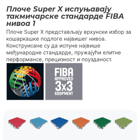
Плоче Super X испуњавају
такмичарске стандарде FIBA
нивоа 1
Плоче Super X представљају врхунски избор за
кошаркашке подлоге највишег нивоа.
Конструисане су да испуне највише
међународне стандарде, пружајући елитне
перформансе, прецизност и поузданост.