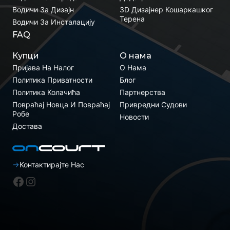
Водичи За Дизајн
3D Дизајнер Кошаркашког
Терена
Водичи За Инсталацију
FAQ
Купци
О нама
Пријава На Налог
О Нама
Политика Приватности
Блог
Политика Колачића
Партнерства
Повраћај Новца И Повраћај
Привредни Судови
Робе
Новости
Достава
Контактирајте Нас
Фејсбук
Инстаграм