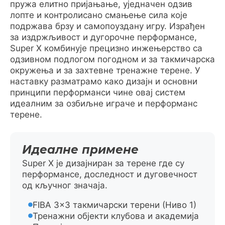
пружа елитно пријањање, уједначен одзив
лопте и контролисано смањење сила које
подржава брзу и самопоуздану игру. Израђен
за издржљивост и дугорочне перформансе,
Super X комбинује прецизно инжењерство са
одзивном подлогом погодном и за такмичарска
окружења и за захтевне тренажне терене. У
наставку разматрамо како дизајн и основни
принципи перформанси чине овај систем
идеалним за озбиљне играче и перформанс
терене.
Идеалне примене
Super X је дизајниран за терене где су
перформансе, доследност и дуговечност
од кључног значаја.
FIBA 3×3 такмичарски терени (Ниво 1)
Тренажни објекти клубова и академија