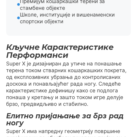
Премијум кошаркашки терени за
стамбене објекте
Школе, институције и вишенаменски
спортски објекти
Кључне Карактеристике
Перформанси
Super X је дизајниран да утиче на понашање
терена током стварних кошаркашких покрета,
од експлозивних убрзања до контролисаних
доскока и понављајућег рада ногу. Следеће
карактеристике дефинишу како се подлога
понаша у кретању и зашто током игре делује
брзо, предвидљиво и стабилно.
Елитно пријањање за брз рад
ногу
Super X има напредну геометрију површине