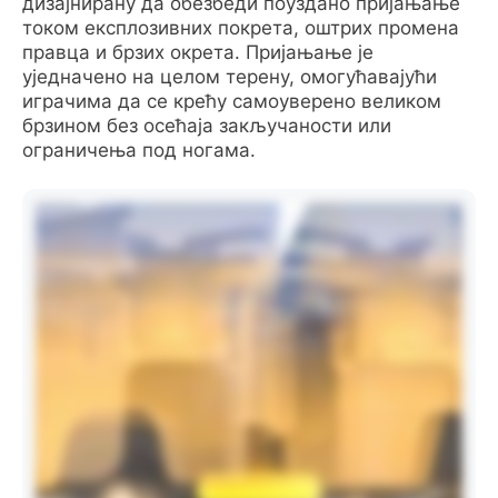
дизајнирану да обезбеди поуздано пријањање
током експлозивних покрета, оштрих промена
правца и брзих окрета. Пријањање је
уједначено на целом терену, омогућавајући
играчима да се крећу самоуверено великом
брзином без осећаја закључаности или
ограничења под ногама.