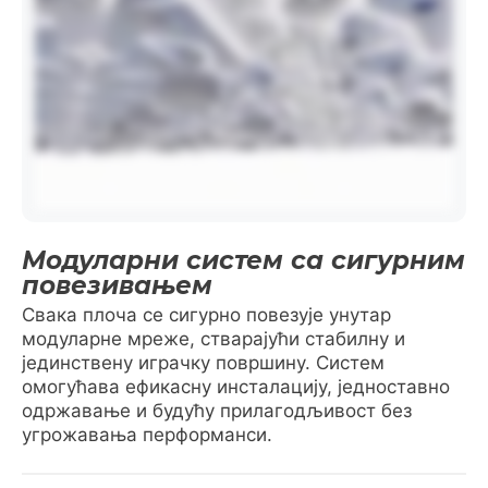
Модуларни систем са сигурним
повезивањем
Свака плоча се сигурно повезује унутар
модуларне мреже, стварајући стабилну и
јединствену играчку површину. Систем
омогућава ефикасну инсталацију, једноставно
одржавање и будућу прилагодљивост без
угрожавања перформанси.