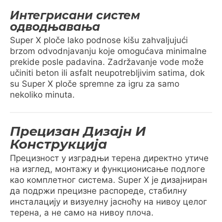
Интегрисани систем
одводњавања
Super X ploče lako podnose kišu zahvaljujući
brzom odvodnjavanju koje omogućava minimalne
prekide posle padavina. Zadržavanje vode može
učiniti beton ili asfalt neupotrebljivim satima, dok
su Super X ploče spremne za igru za samo
nekoliko minuta.
Прецизан Дизајн И
Конструкција
Прецизност у изградњи терена директно утиче
на изглед, монтажу и функционисање подлоге
као комплетног система. Super X је дизајниран
да подржи прецизне распореде, стабилну
инсталацију и визуелну јасноћу на нивоу целог
терена, а не само на нивоу плоча.