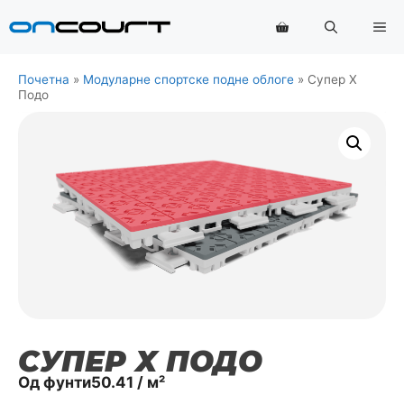
Прескочи
Ме
на
садржај
Почетна
»
Модуларне спортске подне облоге
»
Супер X
Подо
СУПЕР X ПОДО
Од
фунти
50.41
/ м²