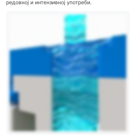
редовној и интензивној употреби.