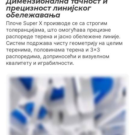
Димензионална тачност и
прецизност линијског
обележавања
Плоче Super X производе се са строгим
толеранцијама, што омогућава прецизне
распореде терена и јасно обележене линије.
Систем подржава чисту геометрију на целим
теренима, половинама терена и 3×3
распоредима, доприносећи и визуелном
квалитету и играбилности.