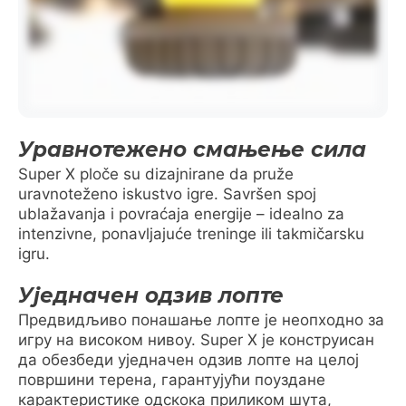
Уравнотежено смањење сила
Super X ploče su dizajnirane da pruže
uravnoteženo iskustvo igre. Savršen spoj
ublažavanja i povraćaja energije – idealno za
intenzivne, ponavljajuće treninge ili takmičarsku
igru.
Уједначен одзив лопте
Предвидљиво понашање лопте је неопходно за
игру на високом нивоу. Super X је конструисан
да обезбеди уједначен одзив лопте на целој
површини терена, гарантујући поуздане
карактеристике одскока приликом шута,