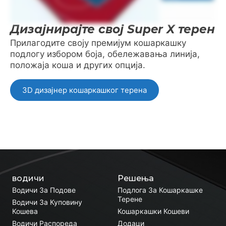
Дизајнирајте свој Super X терен
Прилагодите своју премијум кошаркашку
подлогу избором боја, обележавања линија,
положаја коша и других опција.
3D дизајнер кошаркашког терена
водичи
Решења
Водичи За Подове
Подлога За Кошаркашке
Терене
Водичи За Куповину
Кошева
Кошаркашки Кошеви
Водичи Распореда
Додаци