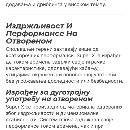
додавања и дриблинга у високом темпу.
Издржљивост И
Перформансе На
Отвореном
Спољашњи терени захтевају више од
краткорочних перформанси. Super X је израђен
да током времена задржи своје играчке
карактеристике, одолевајући хабању,
утицајима окружења и поновљеној употреби
без угрожавања доследности или безбедности.
Израђен за дуготрајну
употребу на отвореном
Super X се производи од материјала одабраних
због издржљивости и димензионалне
стабилности. Систем плоча задржава своје
перформансе током времена, чак и при