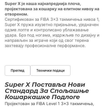
Super X је наша најнапреднија плоча,
пројектована за кошарку на елитном нивоу на
отвореном.
Сертификован за FIBA 3×3 такмичења нивоа 1,
Super X пружа изузетно пријањање, уједначен
одзив лопте и контролисано ублажавање
удара. Брз под ногама, издржљив по дизајну и
направљен за играче који од свог терена
захтевају професионалне перформансе.
Преглед
Технички подаци
Super X Поставља Нови
Стандард За Спољашње
Кошаркашке Подлоге
Пројектован за FIBA Level 1 3×3 такмичења,