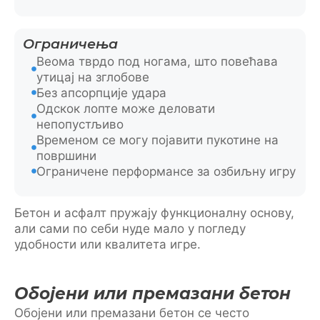
Ограничења
Веома тврдо под ногама, што повећава
утицај на зглобове
Без апсорпције удара
Одскок лопте може деловати
непопустљиво
Временом се могу појавити пукотине на
површини
Ограничене перформансе за озбиљну игру
Бетон и асфалт пружају функционалну основу,
али сами по себи нуде мало у погледу
удобности или квалитета игре.
Обојени или премазани бетон
Обојени или премазани бетон се често