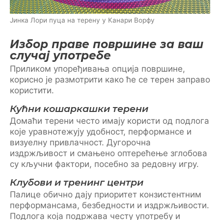
Јинка Лори пуца на терену у Канари Ворфу
Избор праве површине за ваш
случај употребе
Приликом упоређивања опција површине,
корисно је размотрити како ће се терен заправо
користити.
Кућни кошаркашки терени
Домаћи терени често имају користи од подлога
које уравнотежују удобност, перформансе и
визуелну привлачност. Дугорочна
издржљивост и смањено оптерећење зглобова
су кључни фактори, посебно за редовну игру.
Клубови и тренинг центри
Палице обично дају приоритет конзистентним
перформансама, безбедности и издржљивости.
Подлога која подржава честу употребу и