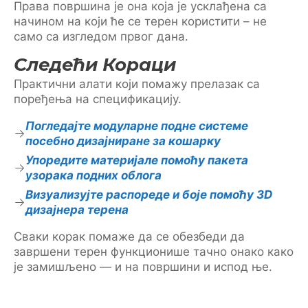
Права површина је она која је усклађена са
начином на који ће се терен користити – не
само са изгледом првог дана.
Следећи Кораци
Практични алати који помажу прелазак са
поређења на спецификацију.
Погледајте модуларне подне системе
посебно дизајниране за кошарку
Упоредите материјале помоћу пакета
узорака подних облога
Визуализујте распореде и боје помоћу 3D
дизајнера терена
Сваки корак помаже да се обезбеди да
завршени терен функционише тачно онако како
је замишљено — и на површини и испод ње.