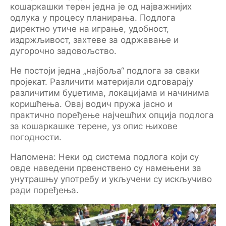
кошаркашки терен једна је од најважнијих
одлука у процесу планирања. Подлога
директно утиче на играње, удобност,
издржљивост, захтеве за одржавање и
дугорочно задовољство.
Не постоји једна „најбоља“ подлога за сваки
пројекат. Различити материјали одговарају
различитим буџетима, локацијама и начинима
коришћења. Овај водич пружа јасно и
практично поређење најчешћих опција подлога
за кошаркашке терене, уз опис њихове
погодности.
Напомена: Неки од система подлога који су
овде наведени првенствено су намењени за
унутрашњу употребу и укључени су искључиво
ради поређења.