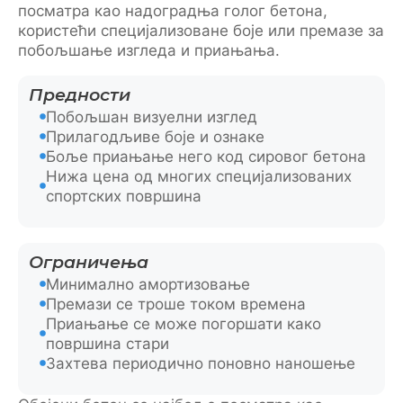
посматра као надоградња голог бетона,
користећи специјализоване боје или премазе за
побољшање изгледа и приањања.
Предности
Побољшан визуелни изглед
Прилагодљиве боје и ознаке
Боље приањање него код сировог бетона
Нижа цена од многих специјализованих
спортских површина
Ограничења
Минимално амортизовање
Премази се троше током времена
Приањање се може погоршати како
површина стари
Захтева периодично поновно наношење