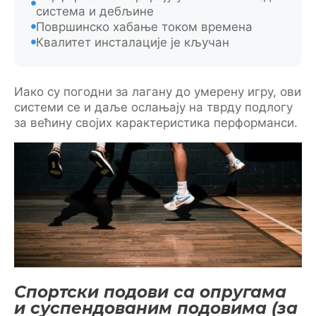
система и дебљине
Површинско хабање током времена
Квалитет инсталације је кључан
Иако су погодни за лагану до умерену игру, ови
системи се и даље ослањају на тврду подлогу
за већину својих карактеристика перформанси.
Спортски подови са опругама
и суспендованим подовима (за