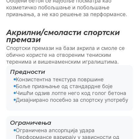
Обојени бетон се најбоље посматра као
козметичко побољшање и побољшање
приањања, а не као решење за перформансе.
Акрилни/смоласти спортски
премази
Спортски премази на бази акрила и смоле се
обично користе на отвореним тениским
теренима и вишенаменским игралиштима.
Предности
Конзистентна текстура површине
Боље приањање од стандардне боје
Чишћи одзив лопте него код голог бетона
Дизајнирано посебно за спортску употребу
Ограничења
Ограничена апсорпција удара
Перформансе варирају у зависности од