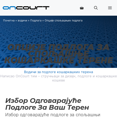
Прескочи
Ме
на
садржај
Почетна
»
водичи
»
Подлога
»
Опције спољашњих подлога
ОПЦИЈЕ ПОДЛОГА ЗА
СПОЉАШЊЕ
КОШАРКАШКЕ ТЕРЕНЕ
Водичи за подлоге кошаркашких терена
Написао OnCourt тим – стручњаци за дизајн, подлоге и кошаркашке
кошеве
Избор Одговарајуће
Подлоге За Ваш Терен
Избор одговарајуће подлоге за спољашњи