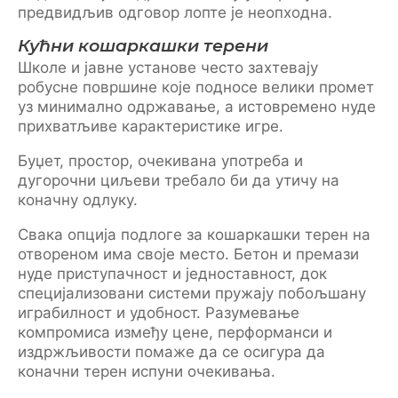
предвидљив одговор лопте је неопходна.
Кућни кошаркашки терени
Школе и јавне установе често захтевају
робусне површине које подносе велики промет
уз минимално одржавање, а истовремено нуде
прихватљиве карактеристике игре.
Буџет, простор, очекивана употреба и
дугорочни циљеви требало би да утичу на
коначну одлуку.
Свака опција подлоге за кошаркашки терен на
отвореном има своје место. Бетон и премази
нуде приступачност и једноставност, док
специјализовани системи пружају побољшану
играбилност и удобност. Разумевање
компромиса између цене, перформанси и
издржљивости помаже да се осигура да
коначни терен испуни очекивања.