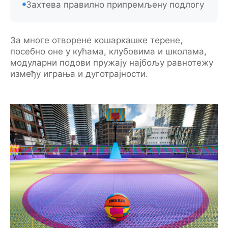
Захтева правилно припремљену подлогу
За многе отворене кошаркашке терене,
посебно оне у кућама, клубовима и школама,
модуларни подови пружају најбољу равнотежу
између играња и дуготрајности.