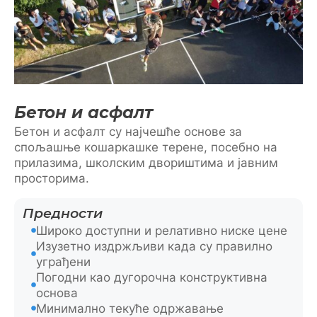
Бетон и асфалт
Бетон и асфалт су најчешће основе за
спољашње кошаркашке терене, посебно на
прилазима, школским двориштима и јавним
просторима.
Предности
Широко доступни и релативно ниске цене
Изузетно издржљиви када су правилно
уграђени
Погодни као дугорочна конструктивна
основа
Минимално текуће одржавање