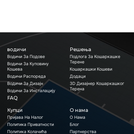
водичи
Решења
Водичи За Подове
Подлога За Кошаркашке
Терене
Водичи За Куповину
Кошева
Кошаркашки Кошеви
Водичи Распореда
Додаци
Водичи За Дизајн
3D Дизајнер Кошаркашког
Терена
Водичи За Инсталацију
FAQ
Купци
О нама
Пријава На Налог
О Нама
Политика Приватности
Блог
Политика Колачића
Партнерства