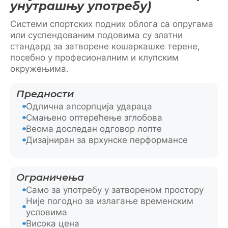
унутрашњу употребу)
Системи спортских подних облога са опругама
или суспендованим подовима су златни
стандард за затворене кошаркашке терене,
посебно у професионалним и клупским
окружењима.
Предности
Одлична апсорпција удараца
Смањено оптерећење зглобова
Веома доследан одговор лопте
Дизајниран за врхунске перформансе
Ограничења
Само за употребу у затвореном простору
Није погодно за излагање временским
условима
Висока цена