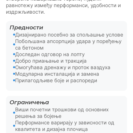
равнотежу између перформанси, удобности и
издржљивости.
Предности
Дизајнирано посебно за спољашње услове
Побољшана апсорпција удара у поређењу
са бетоном
Доследан одговор на лопту
Добро приањање и тракција
Омогућава дренажу и проток ваздуха
Модуларна инсталација и замена
Прилагодљиве боје и распореди
Ограничења
Виши почетни трошкови од основних
решења за бојење
Перформансе варирају у зависности од
квалитета и дизајна плочица