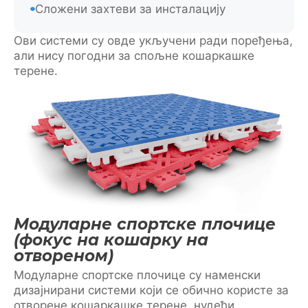
Сложени захтеви за инсталацију
Ови системи су овде укључени ради поређења,
али нису погодни за спољне кошаркашке
терене.
Модуларне спортске плочице
(фокус на кошарку на
отвореном)
Модуларне спортске плочице су наменски
дизајнирани системи који се обично користе за
отворене кошаркашке терене, нудећи