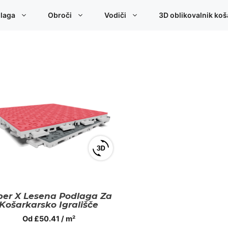
laga
Obroči
Vodiči
3D oblikovalnik koš
View
3D
product
viewer
per X Lesena Podlaga Za
Košarkarsko Igrališče
Od
£
50.41
/ m²