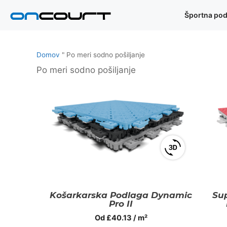
Preskoči
Športna pod
na
vsebino
Domov
"
Po meri sodno pošiljanje
Po meri sodno pošiljanje
View
3D
product
viewer
Košarkarska Podlaga Dynamic
Su
Pro II
Od
£
40.13
/ m²