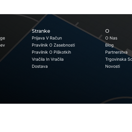
Stranke
O
oge
Prijava V Račun
O Nas
šev
Pravilnik O Zasebnosti
Blog
Pravilnik O Piškotkih
Partnerstva
Vračila In Vračila
Trgovinska S
Dostava
Novosti