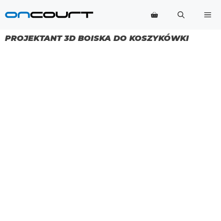
Przejdź
Me
do
treści
PROJEKTANT 3D BOISKA DO KOSZYKÓWKI