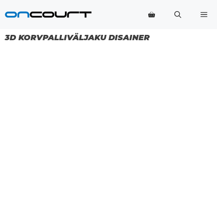
Skip
Me
to
content
3D KORVPALLIVÄLJAKU DISAINER